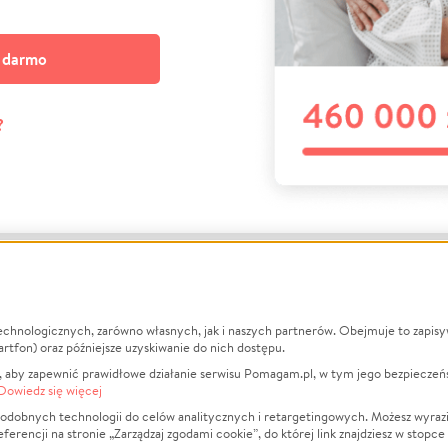
a darmo
?
echnologicznych, zarówno własnych, jak i naszych partnerów. Obejmuje to zapis
macje
O nas
Zbieraj n
artfon) oraz późniejsze uzyskiwanie do nich dostępu.
 aby zapewnić prawidłowe działanie serwisu Pomagam.pl, w tym jego bezpieczeń
działa?
Opinie
Leczenie
Dowiedz się więcej
min
Raporty
Zwierzęta
odobnych technologii do celów analitycznych i retargetingowych. Możesz wyrazi
ncji na stronie „Zarządzaj zgodami cookie”, do której link znajdziesz w stopce
ka Prywatności
Za darmo
Pożar