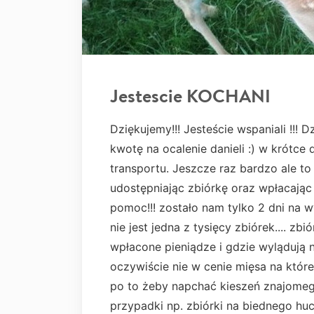
Jestescie KOCHANI
Dziękujemy!!! Jesteście wspaniali !!!
kwotę na ocalenie danieli :) w krótc
transportu. Jeszcze raz bardzo ale t
udostępniając zbiórkę oraz wpłacając
pomoc!!! zostało nam tylko 2 dni na wy
nie jest jedna z tysięcy zbiórek.... z
wpłacone pieniądze i gdzie wylądują
oczywiście nie w cenie mięsa na które 
po to żeby napchać kieszeń znajomeg
przypadki np. zbiórki na biednego huc