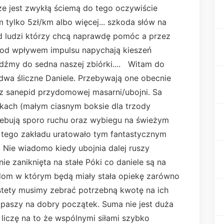
 że jest zwykłą ściemą do tego oczywiście
m tylko 5zł/km albo więcej... szkoda słów na
 od ludzi którzy chcą naprawdę pomóc a przez
 pod wpływem impulsu napychają kieszeń
jdźmy do sedna naszej zbiórki.... Witam do
dwa śliczne Daniele. Przebywają one obecnie
z sanepid przydomowej masarni/ubojni. Sa
kach (małym ciasnym boksie dla trzody
rzebują sporo ruchu oraz wybiegu na świeżym
 tego zakładu uratowało tym fantastycznym
Nie wiadomo kiedy ubojnia dalej ruszy
ie zaniknięta na stałe Póki co daniele są na
 dom w którym będą miały stała opiekę zarówno
estety musimy zebrać potrzebną kwotę na ich
 paszy na dobry początek. Suma nie jest duża
 liczę na to że wspólnymi siłami szybko