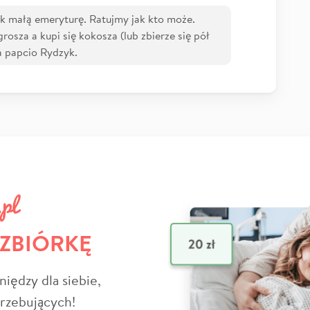
k małą emeryturę. Ratujmy jak kto może.
rosza a kupi się kokosza (lub zbierze się pół
a papcio Rydzyk.
 ZBIÓRKĘ
niędzy dla siebie,
trzebujących!