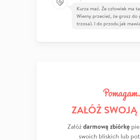
Kurza mać. Że człowiek ma ta
Wiemy przecież, że grosz do g
trzosa). I do przodu jak mawi
ZAŁÓŻ SWOJĄ
Załóż
darmową zbiórkę
pie
swoich bliskich lub po