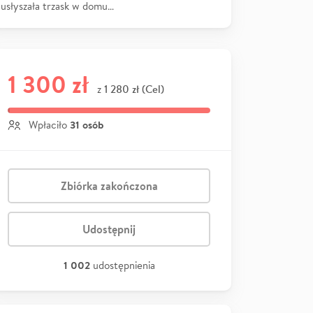
usłyszała trzask w domu…
1 300 zł
1 280 zł (Cel)
z
31 osób
Wpłaciło
Zbiórka zakończona
Udostępnij
1 002
udostępnienia