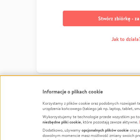
Stwórz zbiórkę - z
Jak to działa
Informacje o plikach cookie
Korzystamy z plików cookie oraz podobnych rozwiązań t
Infor
urządzenia końcowego (takiego jak np. laptop, tablet, sm
Wykorzystujemy te technologie przede wszystkim po to,
Jak to 
niezbędne pliki cookie
, które pozostają zawsze aktywne.
Facebook
Twitter
Instagram
Regula
opcjonalnych plików cookie
Dodatkowo, używamy
oraz p
dowolnym momencie masz możliwość zmiany swoich prefere
Polity