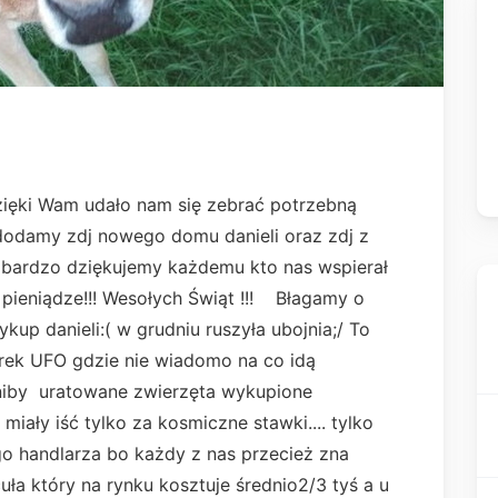
 Dzięki Wam udało nam się zebrać potrzebną
e dodamy zdj nowego domu danieli oraz zdj z
o bardzo dziękujemy każdemu kto nas wspierał
 pieniądze!!! Wesołych Świąt !!! Błagamy o
kup danieli:( w grudniu ruszyła ubojnia;/ To
biórek UFO gdzie nie wiadomo na co idą
 niby uratowane zwierzęta wykupione
miały iść tylko za kosmiczne stawki.... tylko
o handlarza bo każdy z nas przecież zna
uła który na rynku kosztuje średnio2/3 tyś a u