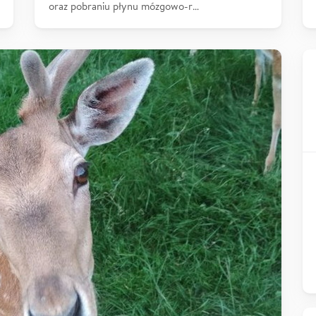
oraz pobraniu płynu mózgowo-r…