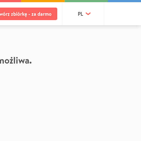
wórz zbiórkę - za darmo
PL
 możliwa.