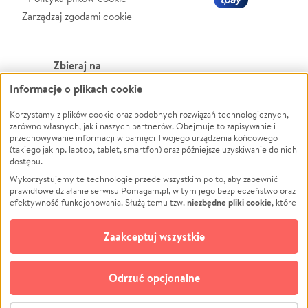
Zarządzaj zgodami cookie
Zbieraj na
Informacje o plikach cookie
Leczenie
LGBTQ+
Zwierzęta
Powódź
Korzystamy z plików cookie oraz podobnych rozwiązań technologicznych,
zarówno własnych, jak i naszych partnerów. Obejmuje to zapisywanie i
Pożar
Wichura
przechowywanie informacji w pamięci Twojego urządzenia końcowego
(takiego jak np. laptop, tablet, smartfon) oraz późniejsze uzyskiwanie do nich
Ukraina
NGO
dostępu.
Sport
Religia
Wykorzystujemy te technologie przede wszystkim po to, aby zapewnić
Pomoc Finansowa
Edukacja
prawidłowe działanie serwisu Pomagam.pl, w tym jego bezpieczeństwo oraz
niezbędne pliki cookie
efektywność funkcjonowania. Służą temu tzw.
, które
Projekty
Podróż
pozostają zawsze aktywne.
Dowiedz się więcej
Pogrzeb
Impreza
opcjonalnych plików cookie
Dodatkowo, używamy
oraz podobnych
Zaakceptuj wszystkie
Społeczność lokalna
Ochrona środowiska
technologii do celów analitycznych i retargetingowych. Możesz wyrazić
zgodę na ich stosowanie lub jej odmówić. W dowolnym momencie masz
Kultura
Biznes
możliwość zmiany swoich preferencji na stronie „Zarządzaj zgodami cookie”,
Odrzuć opcjonalne
Polski
do której link znajdziesz w stopce serwisu Pomagam.pl. Opcjonalne pliki
cookie wykorzystywane są w następujących celach:
© CROWDING SP. Z O.O.