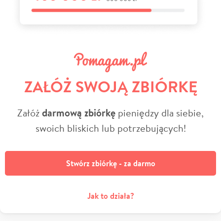
ZAŁÓŻ SWOJĄ ZBIÓRKĘ
Załóż
darmową zbiórkę
pieniędzy dla siebie,
swoich bliskich lub potrzebujących!
Stwórz zbiórkę - za darmo
Jak to działa?