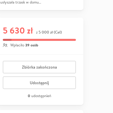
usłyszała trzask w domu…
5 630 zł
5 000 zł (Cel)
z
39 osób
Wpłaciło
Zbiórka zakończona
Udostępnij
0
udostępnień