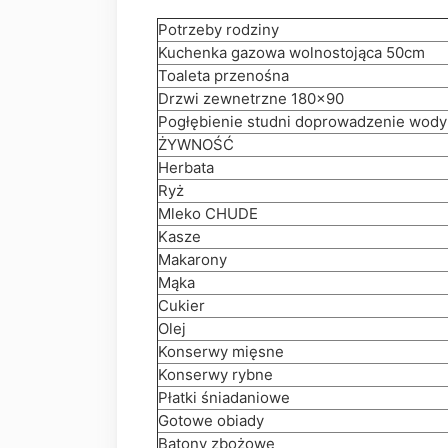
Potrzeby rodziny
Kuchenka gazowa wolnostojąca 50cm
Toaleta przenośna
Drzwi zewnetrzne 180x90
Pogłębienie studni doprowadzenie wody
ŻYWNOŚĆ
Herbata
Ryż
Mleko CHUDE
Kasze
Makarony
Mąka
Cukier
Olej
Konserwy mięsne
Konserwy rybne
Płatki śniadaniowe
Gotowe obiady
Batony zbożowe