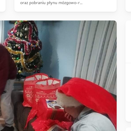
oraz pobraniu płynu mózgowo-r…