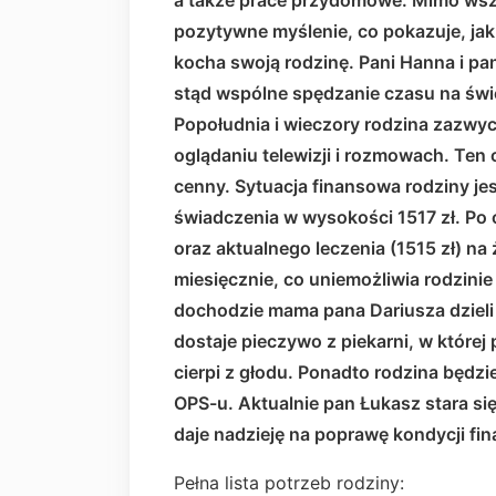
a także prace przydomowe. Mimo wsz
pozytywne myślenie, co pokazuje, jak
kocha swoją rodzinę. Pani Hanna i pa
stąd wspólne spędzanie czasu na świe
Popołudnia i wieczory rodzina zazwy
oglądaniu telewizji i rozmowach. Ten
cenny. Sytuacja finansowa rodziny je
świadczenia w wysokości 1517 zł. Po
oraz aktualnego leczenia (1515 zł) na
miesięcznie, co uniemożliwia rodzini
dochodzie mama pana Dariusza dzieli 
dostaje pieczywo z piekarni, w której
cierpi z głodu. Ponadto rodzina będzi
OPS-u. Aktualnie pan Łukasz stara si
daje nadzieję na poprawę kondycji fi
Pełna lista potrzeb rodziny: