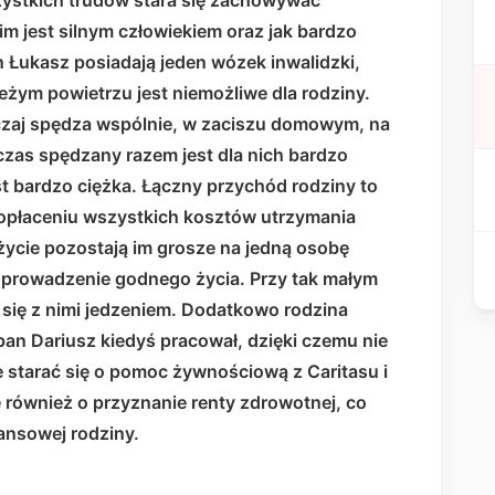
ystkich trudów stara się zachowywać
im jest silnym człowiekiem oraz jak bardzo
n Łukasz posiadają jeden wózek inwalidzki,
żym powietrzu jest niemożliwe dla rodziny.
czaj spędza wspólnie, w zaciszu domowym, na
 czas spędzany razem jest dla nich bardzo
st bardzo ciężka. Łączny przychód rodziny to
 opłaceniu wszystkich kosztów utrzymania
 życie pozostają im grosze na jedną osobę
e prowadzenie godnego życia. Przy tak małym
się z nimi jedzeniem. Dodatkowo rodzina
 pan Dariusz kiedyś pracował, dzięki czemu nie
e starać się o pomoc żywnościową z Caritasu i
ę również o przyznanie renty zdrowotnej, co
nansowej rodziny.