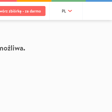
wórz zbiórkę - za darmo
PL
 możliwa.