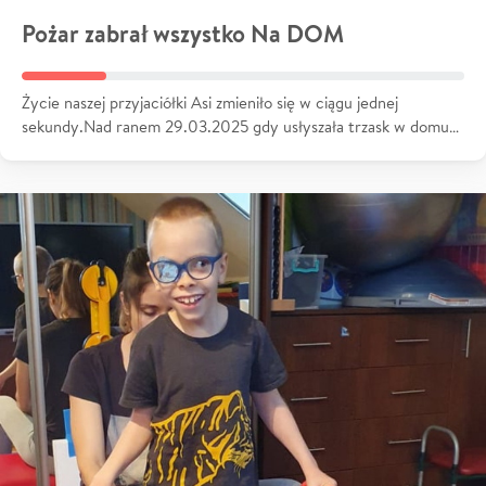
Pożar zabrał wszystko Na DOM
Życie naszej przyjaciółki Asi zmieniło się w ciągu jednej
sekundy.Nad ranem 29.03.2025 gdy usłyszała trzask w domu…