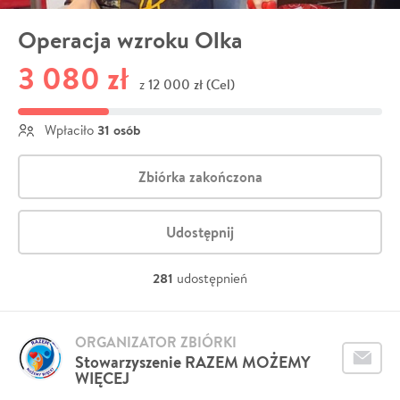
Operacja wzroku Olka
3 080 zł
12 000 zł (Cel)
z
31 osób
Wpłaciło
Zbiórka zakończona
Udostępnij
281
udostępnień
ORGANIZATOR ZBIÓRKI
Stowarzyszenie RAZEM MOŻEMY
WIĘCEJ