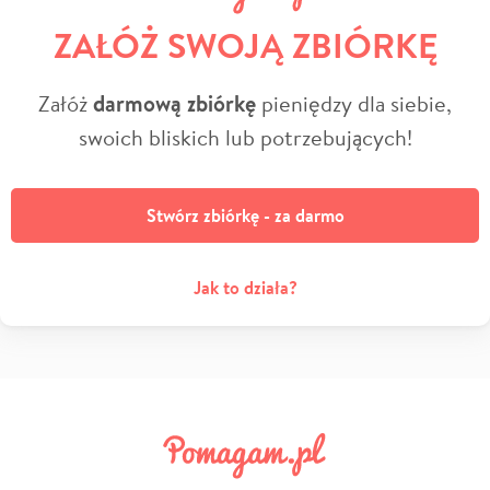
ZAŁÓŻ SWOJĄ ZBIÓRKĘ
Załóż
darmową zbiórkę
pieniędzy dla siebie,
swoich bliskich lub potrzebujących!
Stwórz zbiórkę - za darmo
Jak to działa?