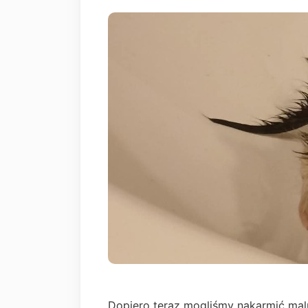
Dopiero teraz mogliśmy nakarmić mal