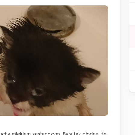
uchy mlekiem zastępczym. Były tak głodne, że