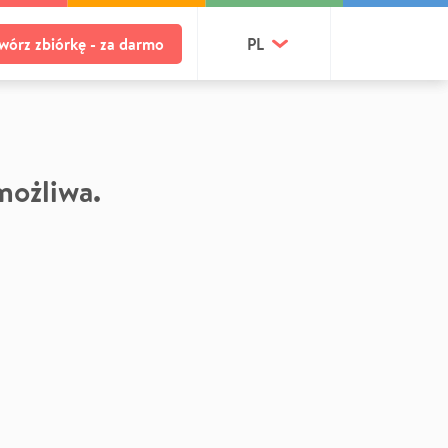
wórz zbiórkę - za darmo
PL
 możliwa.