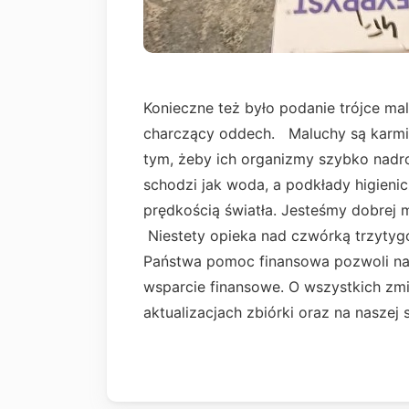
Konieczne też było podanie trójce ma
charczący oddech. Maluchy są karmion
tym, żeby ich organizmy szybko nadro
schodzi jak woda, a podkłady higienic
prędkością światła. Jesteśmy dobrej m
Niestety opieka nad czwórką trzytyg
Państwa pomoc finansowa pozwoli nam
wsparcie finansowe. O wszystkich z
aktualizacjach zbiórki oraz na naszej s