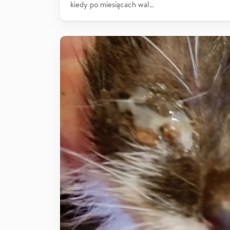
kiedy po miesiącach wal…