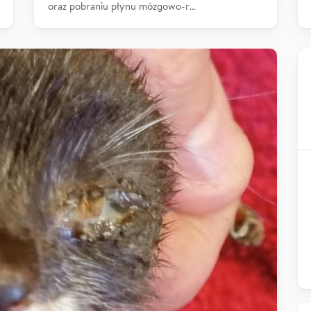
oraz pobraniu płynu mózgowo-r…