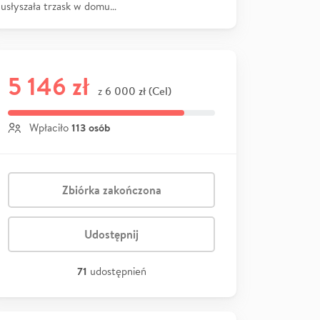
usłyszała trzask w domu…
5 146 zł
6 000 zł (Cel)
z
113 osób
Wpłaciło
Zbiórka zakończona
Udostępnij
71
udostępnień