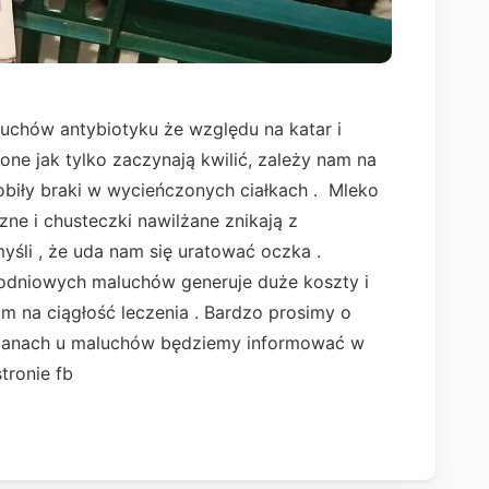
luchów antybiotyku że względu na katar i
e jak tylko zaczynają kwilić, zależy nam na
biły braki w wycieńczonych ciałkach . Mleko
zne i chusteczki nawilżane znikają z
yśli , że uda nam się uratować oczka .
odniowych maluchów generuje duże koszty i
 na ciągłość leczenia . Bardzo prosimy o
mianach u maluchów będziemy informować w
tronie fb