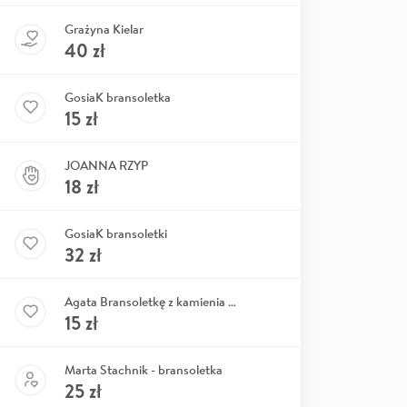
Grażyna Kielar
40
zł
GosiaK bransoletka
15
zł
JOANNA RZYP
18
zł
GosiaK bransoletki
32
zł
Agata Bransoletkę z kamienia -niebieski apatyt
15
zł
Marta Stachnik - bransoletka
25
zł