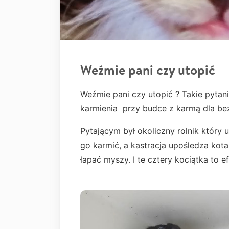
Weźmie pani czy utopić
Weźmie pani czy utopić ? Takie pytan
karmienia przy budce z karmą dla b
Pytającym był okoliczny rolnik który u
go karmić, a kastracja upośledza kota
łapać myszy. I te cztery kociątka to 