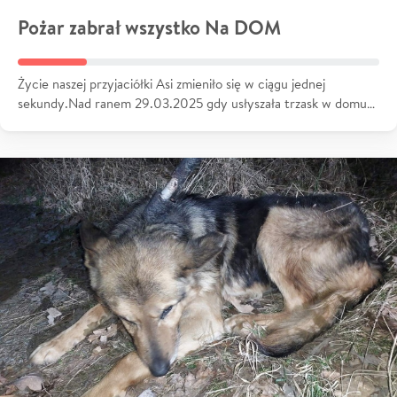
Pożar zabrał wszystko Na DOM
Życie naszej przyjaciółki Asi zmieniło się w ciągu jednej
sekundy.Nad ranem 29.03.2025 gdy usłyszała trzask w domu…