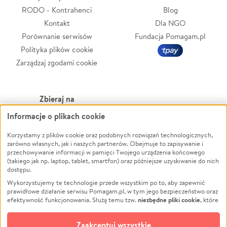
RODO - Kontrahenci
Blog
Kontakt
Dla NGO
Porównanie serwisów
Fundacja Pomagam.pl
Polityka plików cookie
Zarządzaj zgodami cookie
Zbieraj na
Informacje o plikach cookie
Leczenie
LGBTQ+
Korzystamy z plików cookie oraz podobnych rozwiązań technologicznych,
Zwierzęta
Powódź
zarówno własnych, jak i naszych partnerów. Obejmuje to zapisywanie i
Pożar
Wichura
przechowywanie informacji w pamięci Twojego urządzenia końcowego
(takiego jak np. laptop, tablet, smartfon) oraz późniejsze uzyskiwanie do nich
Ukraina
NGO
dostępu.
Sport
Religia
Wykorzystujemy te technologie przede wszystkim po to, aby zapewnić
Pomoc Finansowa
Edukacja
prawidłowe działanie serwisu Pomagam.pl, w tym jego bezpieczeństwo oraz
niezbędne pliki cookie
efektywność funkcjonowania. Służą temu tzw.
, które
Projekty
Podróż
pozostają zawsze aktywne.
Dowiedz się więcej
Pogrzeb
Impreza
opcjonalnych plików cookie
Dodatkowo, używamy
oraz podobnych
Zaakceptuj wszystkie