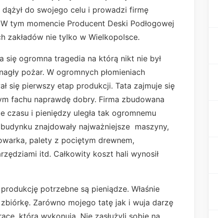
e dążył do swojego celu i prowadzi firmę
a. W tym momencie Producent Deski Podłogowej
ch zakładów nie tylko w Wielkopolsce.
a się ogromna tragedia na którą nikt nie był
nagły pożar. W ogromnych płomieniach
ł się pierwszy etap produkcji. Tata zajmuje się
 tym fachu naprawdę dobry. Firma zbudowana
le czasu i pieniędzy uległa tak ogromnemu
 budynku znajdowały najważniejsze maszyny,
dowarka, palety z pociętym drewnem,
zędziami itd. Całkowity koszt hali wynosił
rodukcję potrzebne są pieniądze. Właśnie
zbiórkę. Zarówno mojego tatę jak i wuja darzę
ę, którą wykonują. Nie zasłużyli sobie na