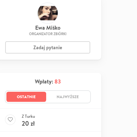
Ewa Miśko
ORGANIZATOR ZBIÓRKI
Zadaj pytanie
Wpłaty:
83
OSTATNIE
NAJWYŻSZE
Z Turku
20
zł