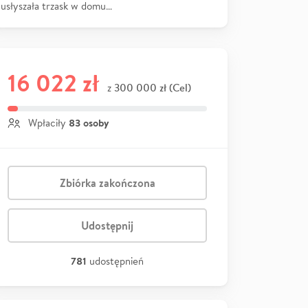
usłyszała trzask w domu…
16 022 zł
300 000 zł (Cel)
z
83 osoby
Wpłaciły
Zbiórka zakończona
Udostępnij
781
udostępnień