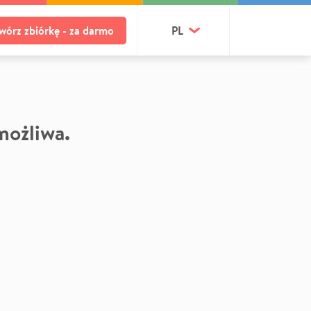
wórz zbiórkę - za darmo
PL
 możliwa.