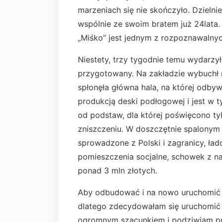
marzeniach się nie skończyło. Dzielni
wspólnie ze swoim bratem już 24lat
„Miśko” jest jednym z rozpoznawalny
Niestety, trzy tygodnie temu wydarzył
przygotowany. Na zakładzie wybuchł 
spłonęła główna hala, na której odbywa
produkcją deski podłogowej i jest w
od podstaw, dla której poświęcono ty
zniszczeniu. W doszczętnie spalonym
sprowadzone z Polski i zagranicy, ła
pomieszczenia socjalne, schowek z nar
ponad 3 mln złotych.
Aby odbudować i na nowo uruchomić p
dlatego zdecydowałam się uruchomić 
ogromnym szacunkiem i podziwiam prac