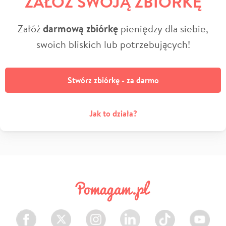
ZAŁÓŻ SWOJĄ ZBIÓRKĘ
Załóż
darmową zbiórkę
pieniędzy dla siebie,
swoich bliskich lub potrzebujących!
Stwórz zbiórkę - za darmo
Jak to działa?
Facebook
Twitter
Instagram
LinkedIn
TikTok
Youtube