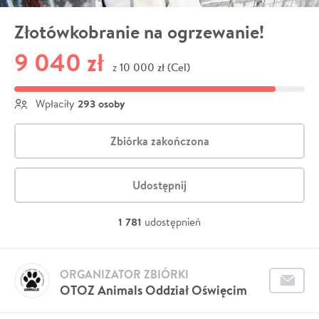
Złotówkobranie na ogrzewanie!
9 040 zł
10 000 zł (Cel)
z
293 osoby
Wpłaciły
Zbiórka zakończona
Udostępnij
1 781
udostępnień
ORGANIZATOR ZBIÓRKI
OTOZ Animals Oddział Oświęcim