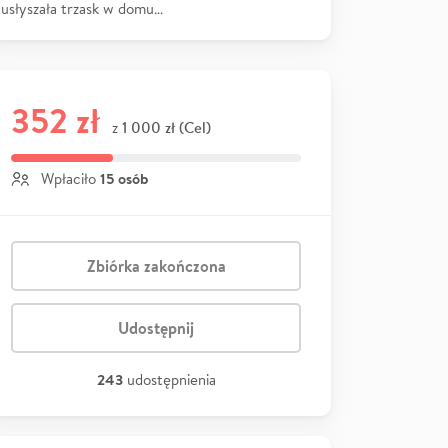
usłyszała trzask w domu…
352 zł
1 000 zł (Cel)
z
15 osób
Wpłaciło
Zbiórka zakończona
Udostępnij
243
udostępnienia