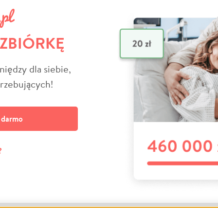
 ZBIÓRKĘ
niędzy dla siebie,
trzebujących!
a darmo
?