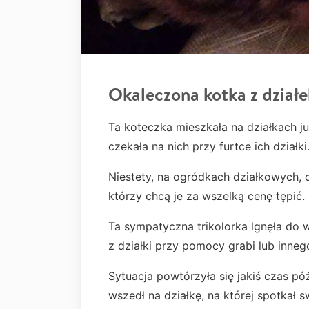
Okaleczona kotka z działe
Ta koteczka mieszkała na działkach już
czekała na nich przy furtce ich działki
Niestety, na ogródkach działkowych,
którzy chcą je za wszelką cenę tępić.
Ta sympatyczna trikolorka lgnęła do w
z działki przy pomocy grabi lub innego
Sytuacja powtórzyła się jakiś czas póź
wszedł na działkę, na której spotkał