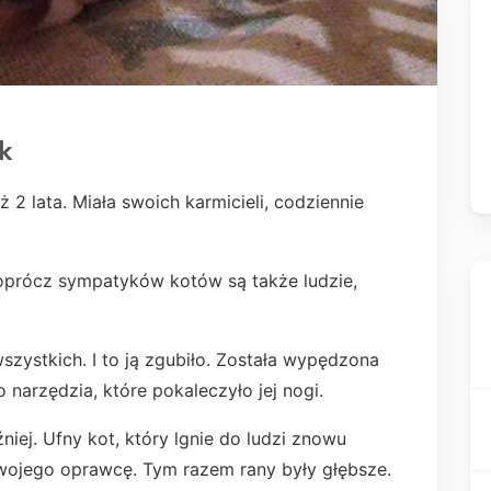
k
 2 lata. Miała swoich karmicieli, codziennie
.
 oprócz sympatyków kotów są także ludzie,
szystkich. I to ją zgubiło. Została wypędzona
 narzędzia, które pokaleczyło jej nogi.
niej. Ufny kot, który lgnie do ludzi znowu
 swojego oprawcę. Tym razem rany były głębsze.