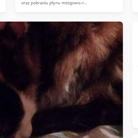
oraz pobraniu płynu mózgowo-r…