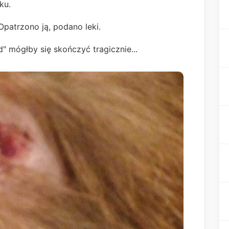
rku.
Opatrzono ją, podano leki.
ad" mógłby się skończyć tragicznie...