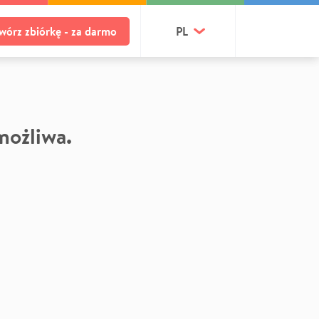
wórz zbiórkę - za darmo
PL
 możliwa.