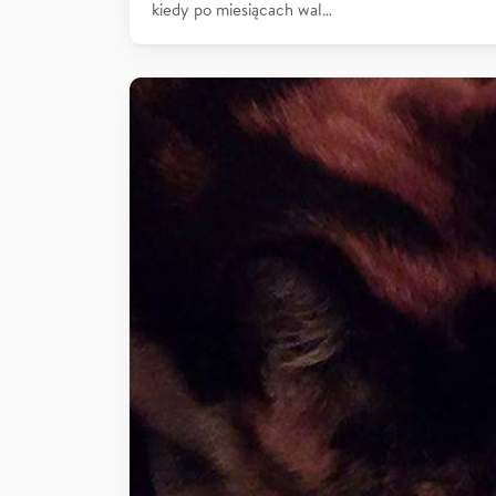
kiedy po miesiącach wal…