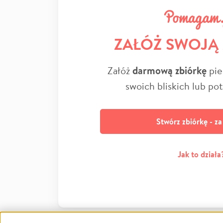
ZAŁÓŻ SWOJĄ
Załóż
darmową zbiórkę
pie
swoich bliskich lub po
Stwórz zbiórkę - z
Jak to działa