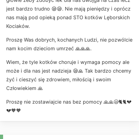
głowie żeby zdobyć lek dla nas dwojga na czas lecz
jest bardzo trudno 😪😪. Nie mają pieniędzy i oprócz
nas mają pod opieką ponad STO kotków Lęborskich
Kociaków.
Proszę Was dobrych, kochanych Ludzi, nie pozwólcie
nam kocim dzieciom umrzeć 🙏🙏🙏.
Wiem, że tyle kotków choruje i wymaga pomocy ale
może i dla nas jest nadzieja 😪🙏 Tak bardzo chcemy
żyć i cieszyć się zdrowiem, miłością i swoim
Człowiekiem 🙏
Proszę nie zostawiajcie nas bez pomocy 🙏🙏😪🐈🐈💔
💔🧡🧡