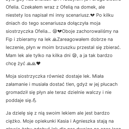
Ofelia. Czekałem wraz z Ofelią na domek, ale
niestety los napisał mi inny scenariusz.💔 Po kilku
dniach do tego scenariusza dołączyła moja
siostrzyczka Ofelia... 😪💔
Oboje zachorowaliśmy na
Fip i zbieramy na lek 🙏Zareagowałem dobrze na
leczenie, płyn w moim brzuszku przestal się zbierać.
Mam lek ale tylko na kilka dni 😪, a ja tak bardzo
chcę żyć 🙏🙏❤️
Moja siostrzyczka również dostaje lek. Miała
załamanie i musiała dostać tlen, gdyż w jej płucach
gromadził się płyn ale teraz dzielnie walczy i nie
poddaje się.💪
Ja dzielę się z nią swoim lekiem ale jest bardzo
ciężko. Moje opiekunki Kasia i Agnieszka stają na