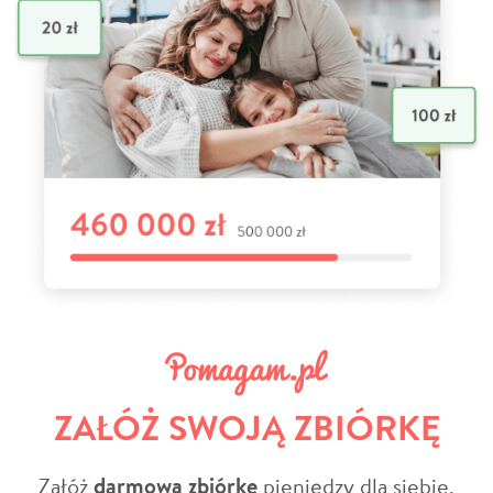
ZAŁÓŻ SWOJĄ ZBIÓRKĘ
Załóż
darmową zbiórkę
pieniędzy dla siebie,