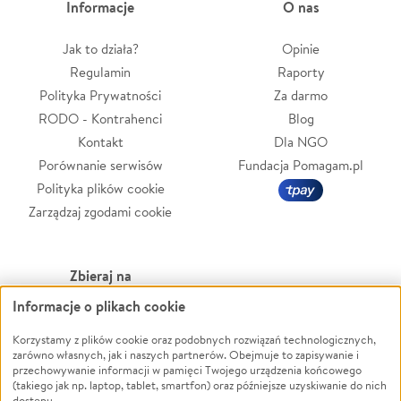
Informacje
O nas
Jak to działa?
Opinie
Regulamin
Raporty
Polityka Prywatności
Za darmo
RODO - Kontrahenci
Blog
Kontakt
Dla NGO
Porównanie serwisów
Fundacja Pomagam.pl
Polityka plików cookie
Zarządzaj zgodami cookie
Zbieraj na
Informacje o plikach cookie
Leczenie
LGBTQ+
Zwierzęta
Powódź
Korzystamy z plików cookie oraz podobnych rozwiązań technologicznych,
zarówno własnych, jak i naszych partnerów. Obejmuje to zapisywanie i
Pożar
Wichura
przechowywanie informacji w pamięci Twojego urządzenia końcowego
(takiego jak np. laptop, tablet, smartfon) oraz późniejsze uzyskiwanie do nich
Ukraina
NGO
dostępu.