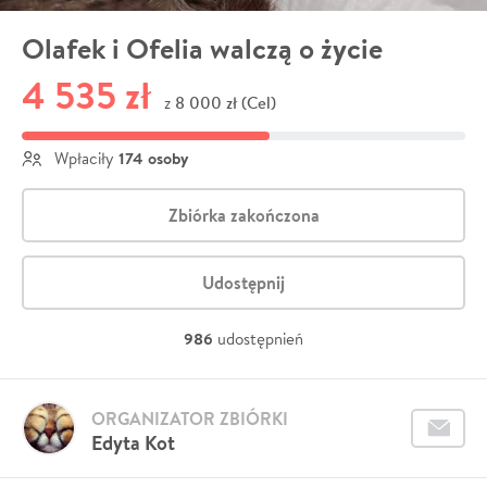
Olafek i Ofelia walczą o życie
4 535 zł
8 000 zł (Cel)
z
174 osoby
Wpłaciły
Zbiórka zakończona
Udostępnij
986
udostępnień
ORGANIZATOR ZBIÓRKI
Edyta Kot