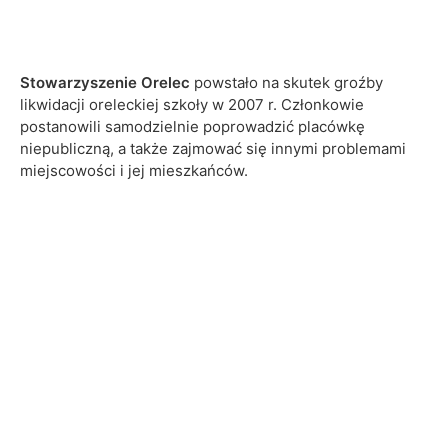
Stowarzyszenie Orelec
powstało na skutek groźby
likwidacji oreleckiej szkoły w 2007 r. Członkowie
postanowili samodzielnie poprowadzić placówkę
S
niepubliczną, a także zajmować się innymi problemami
t
miejscowości i jej mieszkańców.
o
w
a
r
z
y
s
z
e
n