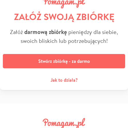
ZAŁÓŻ SWOJĄ ZBIÓRKĘ
Załóż
darmową zbiórkę
pieniędzy dla siebie,
swoich bliskich lub potrzebujących!
Stwórz zbiórkę - za darmo
Jak to działa?