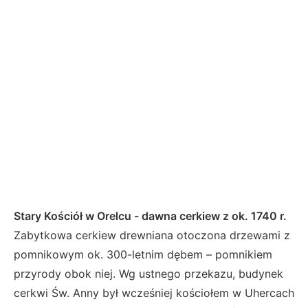
r
o
j
e
k
t
ó
w
.
Stary Kościół w Orelcu - dawna cerkiew z ok. 1740 r.
Zabytkowa cerkiew drewniana otoczona drzewami z
pomnikowym ok. 300-letnim dębem – pomnikiem
przyrody obok niej. Wg ustnego przekazu, budynek
cerkwi Św. Anny był wcześniej kościołem w Uhercach