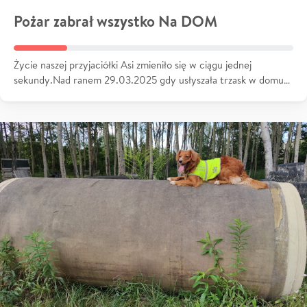
Pożar zabrał wszystko Na DOM
Życie naszej przyjaciółki Asi zmieniło się w ciągu jednej
sekundy.Nad ranem 29.03.2025 gdy usłyszała trzask w domu…