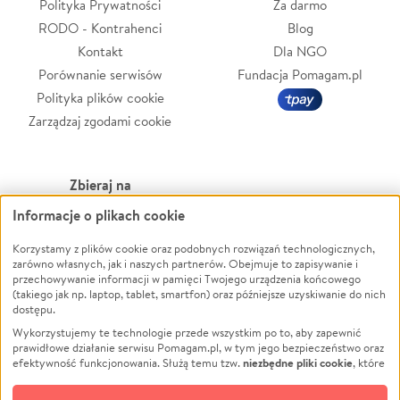
Polityka Prywatności
Za darmo
RODO - Kontrahenci
Blog
Kontakt
Dla NGO
Porównanie serwisów
Fundacja Pomagam.pl
Polityka plików cookie
Zarządzaj zgodami cookie
Zbieraj na
Informacje o plikach cookie
Leczenie
LGBTQ+
Zwierzęta
Powódź
Korzystamy z plików cookie oraz podobnych rozwiązań technologicznych,
zarówno własnych, jak i naszych partnerów. Obejmuje to zapisywanie i
Pożar
Wichura
przechowywanie informacji w pamięci Twojego urządzenia końcowego
(takiego jak np. laptop, tablet, smartfon) oraz późniejsze uzyskiwanie do nich
Ukraina
NGO
dostępu.
Sport
Religia
Wykorzystujemy te technologie przede wszystkim po to, aby zapewnić
Pomoc Finansowa
Edukacja
prawidłowe działanie serwisu Pomagam.pl, w tym jego bezpieczeństwo oraz
niezbędne pliki cookie
efektywność funkcjonowania. Służą temu tzw.
, które
Projekty
Podróż
pozostają zawsze aktywne.
Dowiedz się więcej
Pogrzeb
Impreza