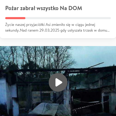
Pożar zabrał wszystko Na DOM
Życie naszej przyjaciółki Asi zmieniło się w ciągu jednej
sekundy.Nad ranem 29.03.2025 gdy usłyszała trzask w domu…