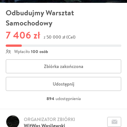
Odbudujmy Warsztat
Samochodowy
7 406 zł
50 000 zł (Cel)
z
100 osób
Wpłaciło
Zbiórka zakończona
Udostępnij
894
udostępnienia
ORGANIZATOR ZBIÓRKI
WitWas Wasilewski