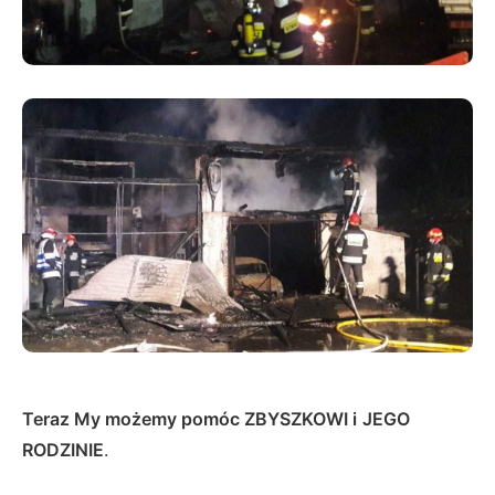
Teraz My możemy pomóc
ZBYSZKOWI i
JEG
O
RODZINIE
.