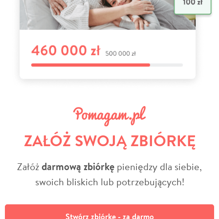
ZAŁÓŻ SWOJĄ ZBIÓRKĘ
Załóż
darmową zbiórkę
pieniędzy dla siebie,
swoich bliskich lub potrzebujących!
Stwórz zbiórkę - za darmo