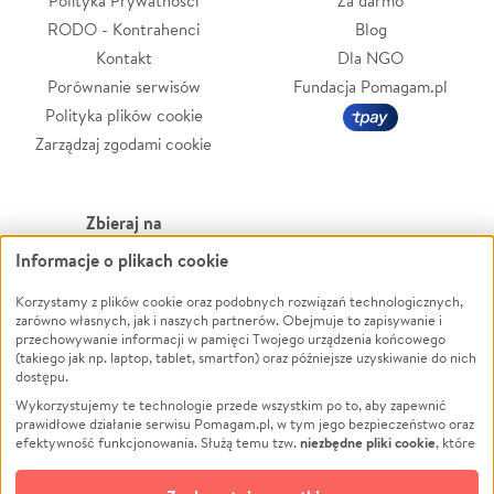
Polityka Prywatności
Za darmo
RODO - Kontrahenci
Blog
Kontakt
Dla NGO
Porównanie serwisów
Fundacja Pomagam.pl
Polityka plików cookie
Zarządzaj zgodami cookie
Zbieraj na
Informacje o plikach cookie
Leczenie
LGBTQ+
Korzystamy z plików cookie oraz podobnych rozwiązań technologicznych,
Zwierzęta
Powódź
zarówno własnych, jak i naszych partnerów. Obejmuje to zapisywanie i
Pożar
Wichura
przechowywanie informacji w pamięci Twojego urządzenia końcowego
(takiego jak np. laptop, tablet, smartfon) oraz późniejsze uzyskiwanie do nich
Ukraina
NGO
dostępu.
Sport
Religia
Wykorzystujemy te technologie przede wszystkim po to, aby zapewnić
Pomoc Finansowa
Edukacja
prawidłowe działanie serwisu Pomagam.pl, w tym jego bezpieczeństwo oraz
niezbędne pliki cookie
efektywność funkcjonowania. Służą temu tzw.
, które
Projekty
Podróż
pozostają zawsze aktywne.
Dowiedz się więcej
Pogrzeb
Impreza
opcjonalnych plików cookie
Dodatkowo, używamy
oraz podobnych