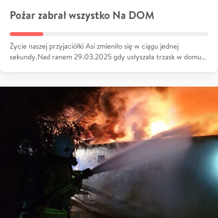
Pożar zabrał wszystko Na DOM
Życie naszej przyjaciółki Asi zmieniło się w ciągu jednej
sekundy.Nad ranem 29.03.2025 gdy usłyszała trzask w domu…