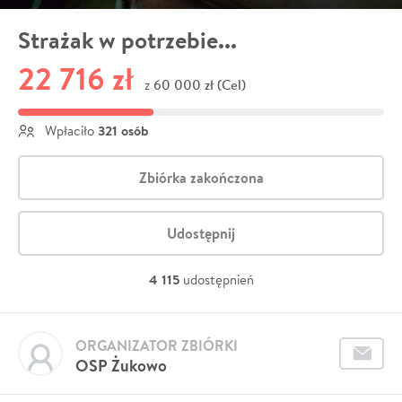
Strażak w potrzebie...
22 716 zł
60 000 zł (Cel)
z
321 osób
Wpłaciło
Zbiórka zakończona
Udostępnij
4 115
udostępnień
ORGANIZATOR ZBIÓRKI
OSP Żukowo