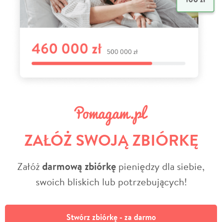
ZAŁÓŻ SWOJĄ ZBIÓRKĘ
Załóż
darmową zbiórkę
pieniędzy dla siebie,
swoich bliskich lub potrzebujących!
Stwórz zbiórkę - za darmo