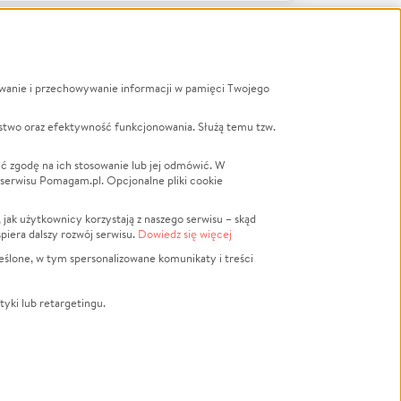
ywanie i przechowywanie informacji w pamięci Twojego
a
stwo oraz efektywność funkcjonowania. Służą temu tzw.
LGBTQ+
Powódź
ć zgodę na ich stosowanie lub jej odmówić. W
 serwisu Pomagam.pl. Opcjonalne pliki cookie
Wichura
NGO
ak użytkownicy korzystają z naszego serwisu – skąd
Religia
spiera dalszy rozwój serwisu.
Dowiedz się więcej
nansowa
Edukacja
eślone, w tym spersonalizowane komunikaty i treści
Podróż
Impreza
tyki lub retargetingu.
ść lokalna
Ochrona środowiska
Biznes