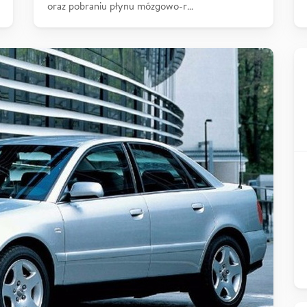
oraz pobraniu płynu mózgowo-r…