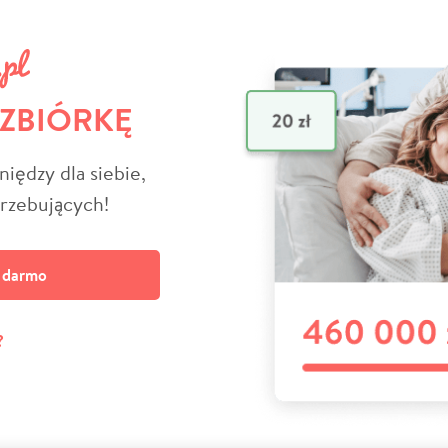
 ZBIÓRKĘ
niędzy dla siebie,
trzebujących!
a darmo
?