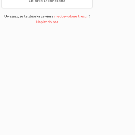
Zbiórka zakończona
Uważasz, że ta zbiórka zawiera
niedozwolone treści
?
Napisz do nas