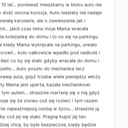
10 lat... ponieważ mieszkamy w bloku auto nie
o dość mocna korozja. Auto niestety nie nadaje
ewiałą karoserie, ale o zawieszenie jak i
zni... jakiś czas temu moja Mama wracała
ła koleżankę do domu i to co się na parkingu
e kiedy Mama wykręcała na parkingu, urwało
sworzeń... koło całkowicie wpadło pod nadkole i
yśleć co by się stało gdyby wracała do domu i
eliło... Auto poszło do mechanika lecz
rawę auta, gdyż trzeba wiele pieniędzy włoży
stety Mama jest uparta, kazała mechanikowi
tym autem... strasznie martwię się o nią gdyż
boje się że znowu coś się rozleci i tym razem
ie najważniejszą osobą w życiu... strasznie ją
 coś jej się stało. Pragnę kupić jej ten
ziej chcę, by była bezpieczna, kiedy będzie