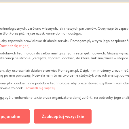
echnologicznych, zarówno własnych, jak i naszych partnerów. Obejmuje to zapis
macje
O nas
Zbieraj n
artfon) oraz późniejsze uzyskiwanie do nich dostępu.
 aby zapewnić prawidłowe działanie serwisu Pomagam.pl, w tym jego bezpieczeń
działa?
Opinie
Leczenie
Dowiedz się więcej
min
Raporty
Zwierzęta
odobnych technologii do celów analitycznych i retargetingowych. Możesz wyrazi
ncji na stronie „Zarządzaj zgodami cookie”, do której link znajdziesz w stopce
ka Prywatności
Za darmo
Pożar
 Kontrahenci
Blog
Ukraina
ch, aby usprawniać działanie serwisu Pomagam.pl. Dzięki nim możemy zrozumieć, j
t
Dla NGO
Sport
ak się po nim poruszają. Pozwala nam to na tworzenie statystyk oraz ich analizę, co w
anie serwisów
Fundacja Pomagam.pl
Pomoc Fi
jemy pliki cookie i inne podobne technologie, aby prezentować użytkownikom okr
rwisie zbiórek.
Dowiedz się więcej
a plików cookie
Projekty
zaj zgodami cookie
Pogrzeb
ą być uruchamiane także przez organizatora danej zbiórki, na potrzeby jego anali
Społeczno
Kultura
pcjonalne
Zaakceptuj wszystkie