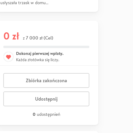
usłyszała trzask w domu…
0 zł
7 000 zł (Cel)
z
Dokonaj pierwszej wpłaty.
Każda złotówka się liczy.
Zbiórka zakończona
Udostępnij
0
udostępnień