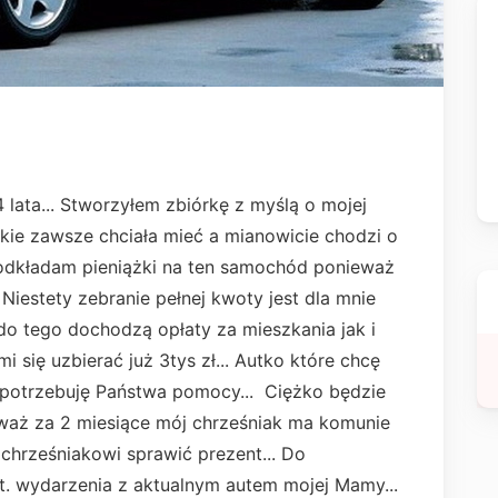
lata... Stworzyłem zbiórkę z myślą o mojej
jakie zawsze chciała mieć a mianowicie chodzi o
 odkładam pieniążki na ten samochód ponieważ
) Niestety zebranie pełnej kwoty jest dla mnie
do tego dochodzą opłaty za mieszkania jak i
i się uzbierać już 3tys zł... Autko które chcę
i potrzebuję Państwa pomocy... Ciężko będzie
waż za 2 miesiące mój chrześniak ma komunie
 chrześniakowi sprawić prezent... Do
st. wydarzenia z aktualnym autem mojej Mamy...