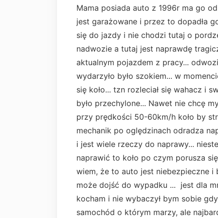
Mama posiada auto z 1996r ma go od 
jest garażowane i przez to dopadła g
się do jazdy i nie chodzi tutaj o pordz
nadwozie a tutaj jest naprawdę tragic
aktualnym pojazdem z pracy... odwozi
wydarzyło było szokiem... w momenci
się koło... tzn rozleciał się wahacz i 
było przechylone... Nawet nie chcę m
przy prędkości 50-60km/h koło by strz
mechanik po oględzinach odradza nap
i jest wiele rzeczy do naprawy... nie
naprawić to koło po czym porusza się 
wiem, że to auto jest niebezpieczne i 
może dojść do wypadku ... jest dla mn
kocham i nie wybaczył bym sobie gdyby
samochód o którym marzy, ale najbard