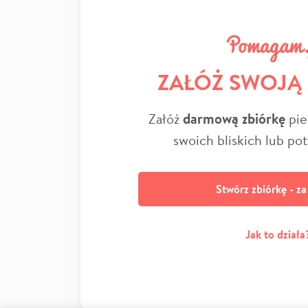
ZAŁÓŻ SWOJĄ
Załóż
darmową zbiórkę
pie
swoich bliskich lub po
Stwórz zbiórkę - z
Jak to działa