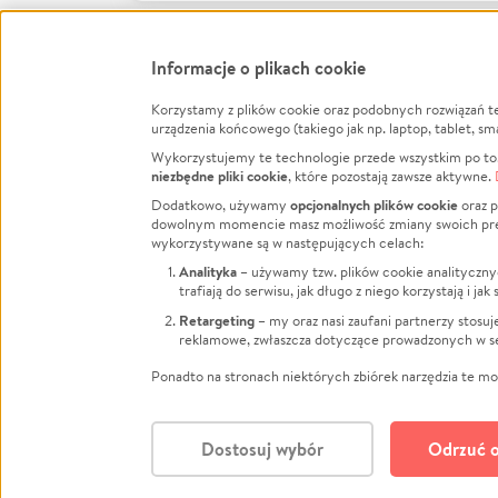
Informacje o plikach cookie
Korzystamy z plików cookie oraz podobnych rozwiązań t
Infor
urządzenia końcowego (takiego jak np. laptop, tablet, sm
Wykorzystujemy te technologie przede wszystkim po to,
Jak to 
niezbędne pliki cookie
, które pozostają zawsze aktywne.
Facebook
Twitter
Instagram
Regula
opcjonalnych plików cookie
Dodatkowo, używamy
oraz p
dowolnym momencie masz możliwość zmiany swoich prefere
Polity
LinkedIn
TikTok
Youtube
wykorzystywane są w następujących celach:
RODO -
Analityka
– używamy tzw. plików cookie analityczny
Kontak
trafiają do serwisu, jak długo z niego korzystają i j
Porówn
Retargeting
– my oraz nasi zaufani partnerzy stosu
reklamowe, zwłaszcza dotyczące prowadzonych w se
Polityk
Zarząd
Ponadto na stronach niektórych zbiórek narzędzia te mog
Dostosuj wybór
Odrzuć o
Polski