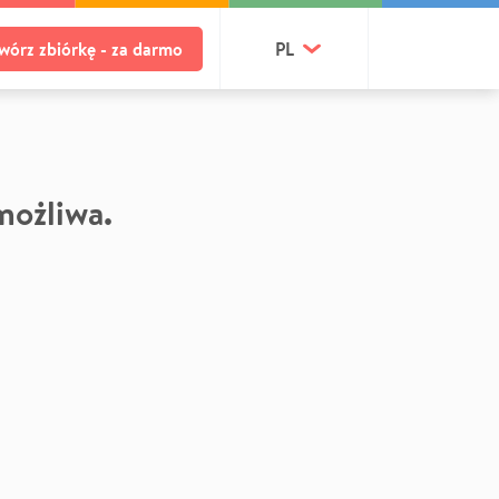
wórz zbiórkę - za darmo
PL
 możliwa.