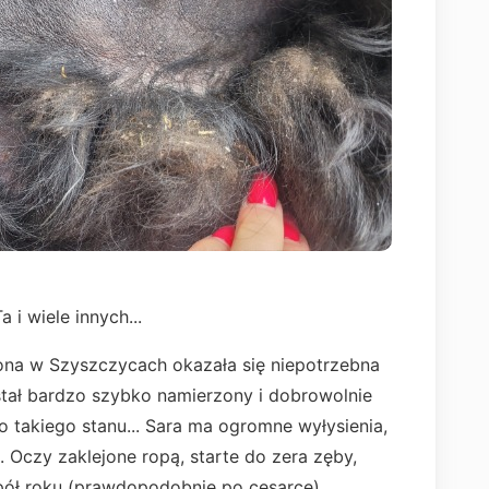
 i wiele innych...
ona w Szyszczycach okazała się niepotrzebna
ostał bardzo szybko namierzony i dobrowolnie
do takiego stanu... Sara ma ogromne wyłysienia,
 Oczy zaklejone ropą, starte do zera zęby,
pół roku (prawdopodobnie po cesarce).