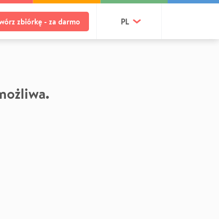
wórz zbiórkę - za darmo
PL
 możliwa.