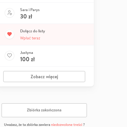
Sara i Parys
30
zł
Dołącz do listy
Wpłać teraz
Justyna
100
zł
Zobacz więcej
Zbiórka zakończona
Uważasz, że ta zbiórka zawiera
niedozwolone treści
?