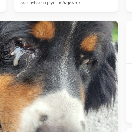
oraz pobraniu płynu mózgowo-r…