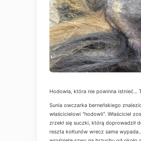
Hodowla, która nie powinna istnieć... Ta
Sunia owczarka berneńskiego znalezi
właścicielowi "hodowli". Właściciel z
zrzekł się suczki, którą doprowadził 
reszta kołtunów wrecz sama wypada...
wrośnięte szwy na brzuchu od około 