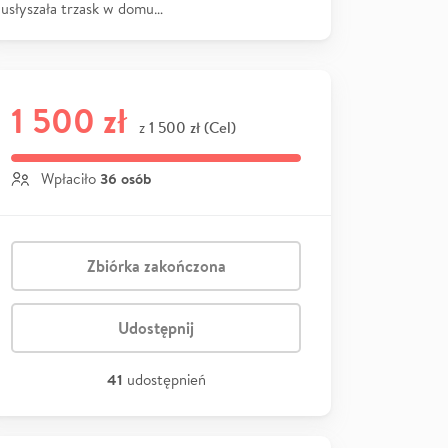
usłyszała trzask w domu…
1 500 zł
1 500 zł (Cel)
z
36 osób
Wpłaciło
Zbiórka zakończona
Udostępnij
41
udostępnień