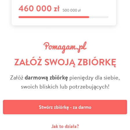
ZAŁÓŻ SWOJĄ ZBIÓRKĘ
Załóż
darmową zbiórkę
pieniędzy dla siebie,
swoich bliskich lub potrzebujących!
Stwórz zbiórkę - za darmo
Jak to działa?