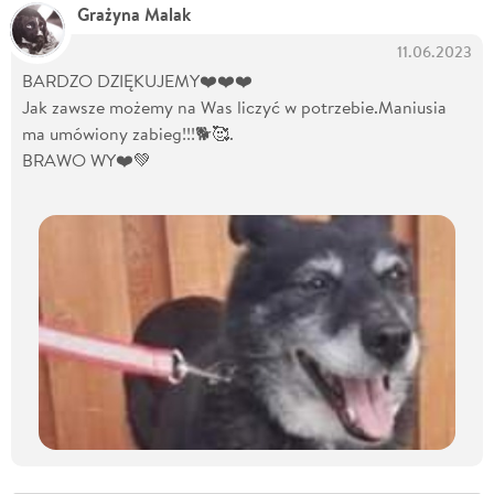
Grażyna Malak
11.06.2023
BARDZO DZIĘKUJEMY❤️❤️❤️
Jak zawsze możemy na Was liczyć w potrzebie.Maniusia
ma umówiony zabieg!!!🐕🥰.
BRAWO WY❤️💚