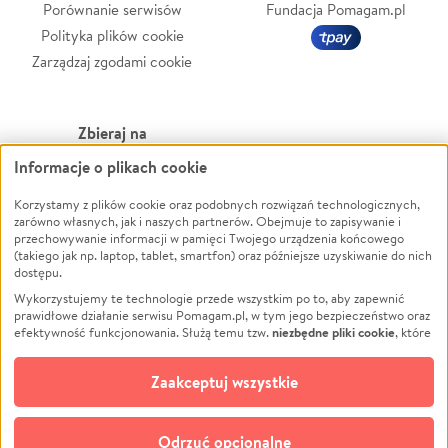
Porównanie serwisów
Fundacja Pomagam.pl
Polityka plików cookie
Zarządzaj zgodami cookie
Zbieraj na
Informacje o plikach cookie
Leczenie
LGBTQ+
Zwierzęta
Powódź
Korzystamy z plików cookie oraz podobnych rozwiązań technologicznych,
zarówno własnych, jak i naszych partnerów. Obejmuje to zapisywanie i
Pożar
Wichura
przechowywanie informacji w pamięci Twojego urządzenia końcowego
(takiego jak np. laptop, tablet, smartfon) oraz późniejsze uzyskiwanie do nich
Ukraina
NGO
dostępu.
Sport
Religia
Wykorzystujemy te technologie przede wszystkim po to, aby zapewnić
Pomoc Finansowa
Edukacja
prawidłowe działanie serwisu Pomagam.pl, w tym jego bezpieczeństwo oraz
niezbędne pliki cookie
efektywność funkcjonowania. Służą temu tzw.
, które
Projekty
Podróż
pozostają zawsze aktywne.
Dowiedz się więcej
Pogrzeb
Impreza
opcjonalnych plików cookie
Dodatkowo, używamy
oraz podobnych
Zaakceptuj wszystkie
Społeczność lokalna
Ochrona środowiska
technologii do celów analitycznych i retargetingowych. Możesz wyrazić
zgodę na ich stosowanie lub jej odmówić. W dowolnym momencie masz
Kultura
Biznes
możliwość zmiany swoich preferencji na stronie „Zarządzaj zgodami cookie”,
Odrzuć opcjonalne
Polski
do której link znajdziesz w stopce serwisu Pomagam.pl. Opcjonalne pliki