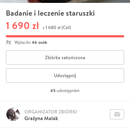
Badanie i leczenie staruszki
1 690 zł
1 680 zł (Cel)
z
46 osób
Wpłaciło
Zbiórka zakończona
Udostępnij
65
udostępnień
ORGANIZATOR ZBIÓRKI
Grażyna Malak