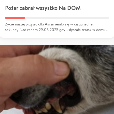
Pożar zabrał wszystko Na DOM
Życie naszej przyjaciółki Asi zmieniło się w ciągu jednej
sekundy.Nad ranem 29.03.2025 gdy usłyszała trzask w domu…