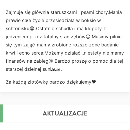
Zajmuje się głównie staruszkami i psami chory.Mania
prawie całe życie przesiedziała w boksie w
schronisku😭.Ostatnio schudła i ma kłopoty z
jedzeniem przez fatalny stan zębów😑.Musimy pilnie
się tym zająć-mamy zrobione rozszerzone badanie
krwi i echo serca.Możemy działać...niestety nie mamy
finansów na zabieg😪.Bardzo proszę o pomoc dla tej
starszej dzielnej suni🙏🙏.
Za każdą złotówkę bardzo dziękujemy❤️
AKTUALIZACJE