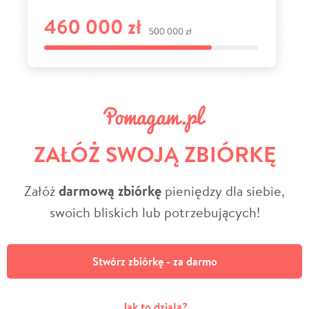
ZAŁÓŻ SWOJĄ ZBIÓRKĘ
Załóż
darmową zbiórkę
pieniędzy dla siebie,
swoich bliskich lub potrzebujących!
Stwórz zbiórkę - za darmo
Jak to działa?