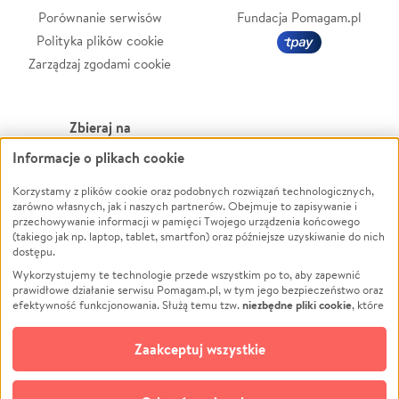
Porównanie serwisów
Fundacja Pomagam.pl
Polityka plików cookie
Zarządzaj zgodami cookie
Zbieraj na
Informacje o plikach cookie
Leczenie
LGBTQ+
Korzystamy z plików cookie oraz podobnych rozwiązań technologicznych,
Zwierzęta
Powódź
zarówno własnych, jak i naszych partnerów. Obejmuje to zapisywanie i
Pożar
Wichura
przechowywanie informacji w pamięci Twojego urządzenia końcowego
(takiego jak np. laptop, tablet, smartfon) oraz późniejsze uzyskiwanie do nich
Ukraina
NGO
dostępu.
Sport
Religia
Wykorzystujemy te technologie przede wszystkim po to, aby zapewnić
Pomoc Finansowa
Edukacja
prawidłowe działanie serwisu Pomagam.pl, w tym jego bezpieczeństwo oraz
niezbędne pliki cookie
efektywność funkcjonowania. Służą temu tzw.
, które
Projekty
Podróż
pozostają zawsze aktywne.
Dowiedz się więcej
Pogrzeb
Impreza
opcjonalnych plików cookie
Dodatkowo, używamy
oraz podobnych
Zaakceptuj wszystkie
Społeczność lokalna
Ochrona środowiska
technologii do celów analitycznych i retargetingowych. Możesz wyrazić
zgodę na ich stosowanie lub jej odmówić. W dowolnym momencie masz
Kultura
Biznes
możliwość zmiany swoich preferencji na stronie „Zarządzaj zgodami cookie”,