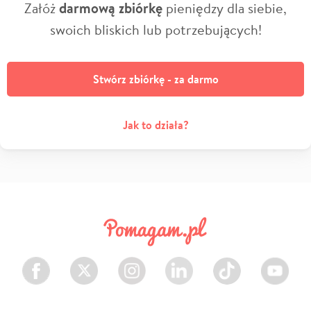
Załóż
darmową zbiórkę
pieniędzy dla siebie,
swoich bliskich lub potrzebujących!
Stwórz zbiórkę - za darmo
Jak to działa?
Facebook
Twitter
Instagram
LinkedIn
TikTok
Youtube