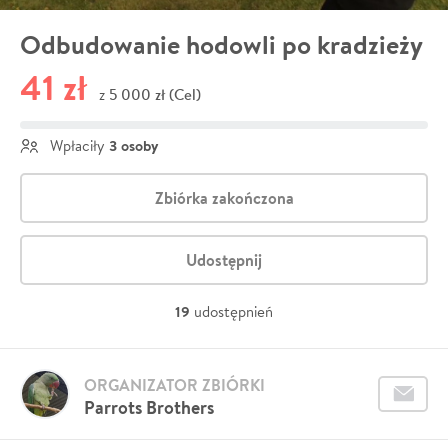
Odbudowanie hodowli po kradzieży
41 zł
5 000 zł (Cel)
z
3 osoby
Wpłaciły
Zbiórka zakończona
Udostępnij
19
udostępnień
ORGANIZATOR ZBIÓRKI
Parrots Brothers