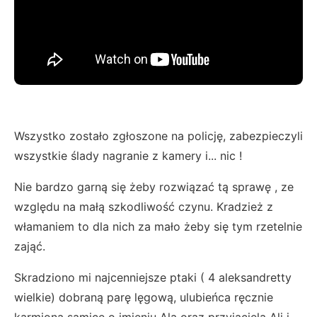
Wszystko zostało zgłoszone na policję, zabezpieczyli
wszystkie ślady nagranie z kamery i... nic !
Nie bardzo garną się żeby rozwiązać tą sprawę , ze
względu na małą szkodliwość czynu. Kradzież z
włamaniem to dla nich za mało żeby się tym rzetelnie
zająć.
Skradziono mi najcenniejsze ptaki ( 4 aleksandretty
wielkie) dobraną parę lęgową, ulubieńca ręcznie
karmioną samicę o imieniu Ala oraz przyjaciela Ali i