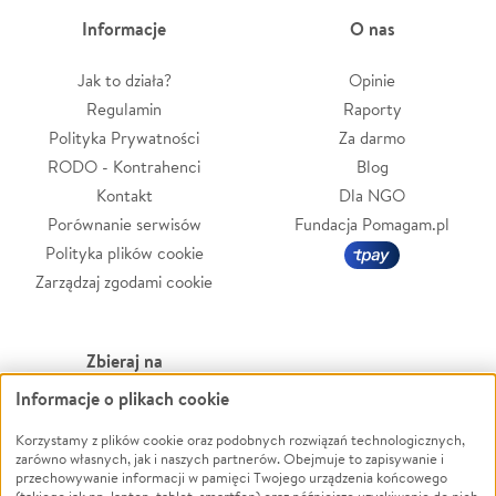
Informacje
O nas
Jak to działa?
Opinie
Regulamin
Raporty
Polityka Prywatności
Za darmo
RODO - Kontrahenci
Blog
Kontakt
Dla NGO
Porównanie serwisów
Fundacja Pomagam.pl
Polityka plików cookie
Zarządzaj zgodami cookie
Zbieraj na
Informacje o plikach cookie
Leczenie
LGBTQ+
Zwierzęta
Powódź
Korzystamy z plików cookie oraz podobnych rozwiązań technologicznych,
zarówno własnych, jak i naszych partnerów. Obejmuje to zapisywanie i
Pożar
Wichura
przechowywanie informacji w pamięci Twojego urządzenia końcowego