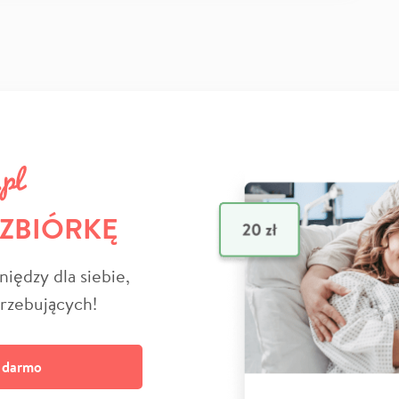
 ZBIÓRKĘ
niędzy dla siebie,
trzebujących!
a darmo