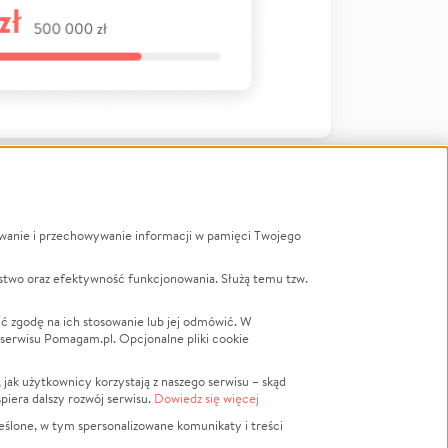
ywanie i przechowywanie informacji w pamięci Twojego
a
stwo oraz efektywność funkcjonowania. Służą temu tzw.
LGBTQ+
Powódź
ć zgodę na ich stosowanie lub jej odmówić. W
 serwisu Pomagam.pl. Opcjonalne pliki cookie
Wichura
NGO
ak użytkownicy korzystają z naszego serwisu – skąd
Religia
spiera dalszy rozwój serwisu.
Dowiedz się więcej
nansowa
Edukacja
eślone, w tym spersonalizowane komunikaty i treści
Podróż