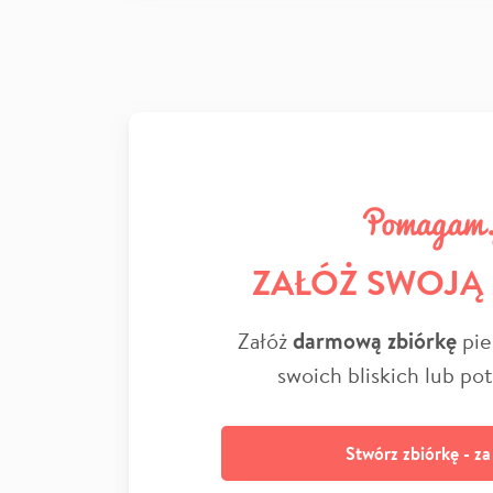
ZAŁÓŻ SWOJĄ
Załóż
darmową zbiórkę
pie
swoich bliskich lub po
Stwórz zbiórkę - z