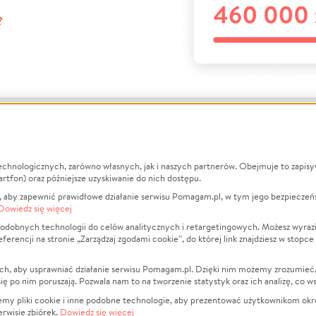
?
echnologicznych, zarówno własnych, jak i naszych partnerów. Obejmuje to zapis
macje
O nas
Zbieraj n
artfon) oraz późniejsze uzyskiwanie do nich dostępu.
 aby zapewnić prawidłowe działanie serwisu Pomagam.pl, w tym jego bezpieczeń
działa?
Opinie
Leczenie
Dowiedz się więcej
min
Raporty
Zwierzęta
odobnych technologii do celów analitycznych i retargetingowych. Możesz wyrazi
ncji na stronie „Zarządzaj zgodami cookie”, do której link znajdziesz w stopce
ka Prywatności
Za darmo
Pożar
 Kontrahenci
Blog
Ukraina
ch, aby usprawniać działanie serwisu Pomagam.pl. Dzięki nim możemy zrozumieć, j
t
Dla NGO
Sport
ak się po nim poruszają. Pozwala nam to na tworzenie statystyk oraz ich analizę, co w
anie serwisów
Fundacja Pomagam.pl
Pomoc Fi
jemy pliki cookie i inne podobne technologie, aby prezentować użytkownikom okr
rwisie zbiórek.
Dowiedz się więcej
a plików cookie
Projekty