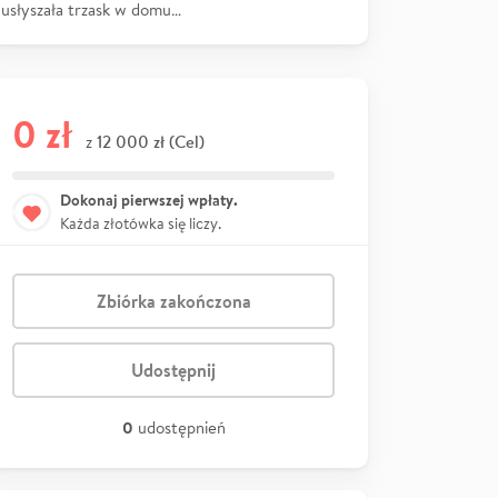
usłyszała trzask w domu…
0 zł
12 000 zł (Cel)
z
Dokonaj pierwszej wpłaty.
Każda złotówka się liczy.
Zbiórka zakończona
Udostępnij
0
udostępnień