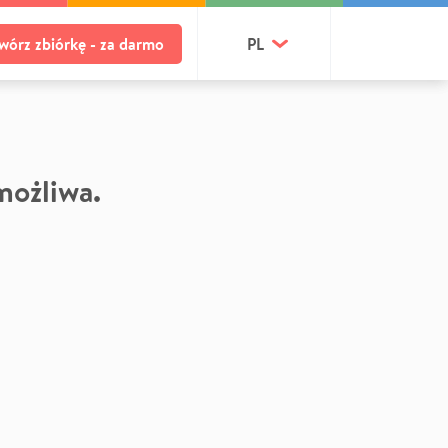
wórz zbiórkę - za darmo
PL
 możliwa.