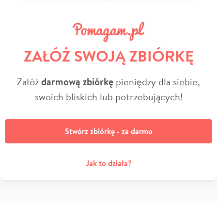
ZAŁÓŻ SWOJĄ ZBIÓRKĘ
Załóż
darmową zbiórkę
pieniędzy dla siebie,
swoich bliskich lub potrzebujących!
Stwórz zbiórkę - za darmo
Jak to działa?