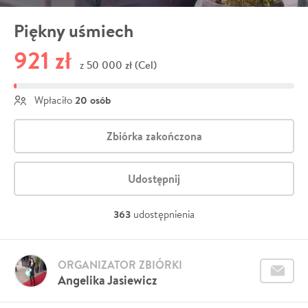
Piękny uśmiech
921 zł
50 000 zł (Cel)
z
20 osób
Wpłaciło
Zbiórka zakończona
Udostępnij
363
udostępnienia
ORGANIZATOR ZBIÓRKI
Angelika Jasiewicz