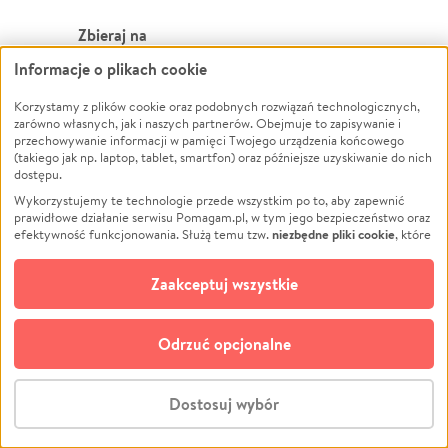
Zbieraj na
Informacje o plikach cookie
Leczenie
LGBTQ+
Korzystamy z plików cookie oraz podobnych rozwiązań technologicznych,
Zwierzęta
Powódź
zarówno własnych, jak i naszych partnerów. Obejmuje to zapisywanie i
Pożar
Wichura
przechowywanie informacji w pamięci Twojego urządzenia końcowego
(takiego jak np. laptop, tablet, smartfon) oraz późniejsze uzyskiwanie do nich
Ukraina
NGO
dostępu.
Sport
Religia
Wykorzystujemy te technologie przede wszystkim po to, aby zapewnić
Pomoc Finansowa
Edukacja
prawidłowe działanie serwisu Pomagam.pl, w tym jego bezpieczeństwo oraz
niezbędne pliki cookie
efektywność funkcjonowania. Służą temu tzw.
, które
Projekty
Podróż
pozostają zawsze aktywne.
Dowiedz się więcej
Pogrzeb
Impreza
opcjonalnych plików cookie
Dodatkowo, używamy
oraz podobnych
Zaakceptuj wszystkie
Społeczność lokalna
Ochrona środowiska
technologii do celów analitycznych i retargetingowych. Możesz wyrazić
zgodę na ich stosowanie lub jej odmówić. W dowolnym momencie masz
Kultura
Biznes
możliwość zmiany swoich preferencji na stronie „Zarządzaj zgodami cookie”,
Odrzuć opcjonalne
Polski
do której link znajdziesz w stopce serwisu Pomagam.pl. Opcjonalne pliki
cookie wykorzystywane są w następujących celach:
© CROWDING SP. Z O.O.
Analityka
– używamy tzw. plików cookie analitycznych, aby usprawniać
Dostosuj wybór
działanie serwisu Pomagam.pl. Dzięki nim możemy zrozumieć, jak
użytkownicy korzystają z naszego serwisu – skąd trafiają do serwisu, jak
Stwórz zbiórkę - za darmo
długo z niego korzystają i jak się po nim poruszają. Pozwala nam to na