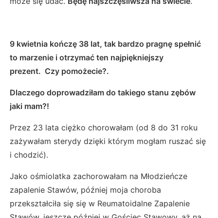
może się udać.
Będę najszczęśliwsza na świecie
.
9 kwietnia kończę 38 lat, tak bardzo pragnę spełnić
to marzenie i otrzymać ten najpiękniejszy
prezent.
Czy pomożecie?.
Dlaczego doprowadziłam do takiego stanu zębów
jaki mam?!
Przez 23 lata ciężko chorowałam (od 8 do 31 roku
zażywałam sterydy dzięki którym mogłam ruszać się
i chodzić).
Jako ośmiolatka zachorowałam na Młodzieńcze
zapalenie Stawów, później moja choroba
przekształciła się się w Reumatoidalne Zapalenie
Stawów, jeszcze później w Gościec Stawowy, aż na