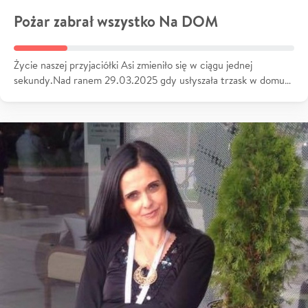
Pożar zabrał wszystko Na DOM
Życie naszej przyjaciółki Asi zmieniło się w ciągu jednej
sekundy.Nad ranem 29.03.2025 gdy usłyszała trzask w domu…