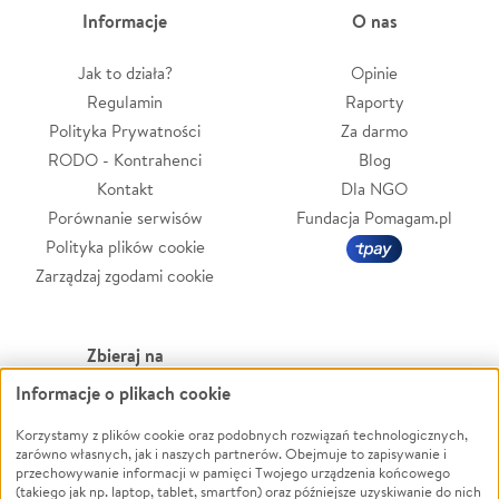
Informacje
O nas
Jak to działa?
Opinie
Regulamin
Raporty
Polityka Prywatności
Za darmo
RODO - Kontrahenci
Blog
Kontakt
Dla NGO
Porównanie serwisów
Fundacja Pomagam.pl
Polityka plików cookie
Zarządzaj zgodami cookie
Zbieraj na
Informacje o plikach cookie
Leczenie
LGBTQ+
Zwierzęta
Powódź
Korzystamy z plików cookie oraz podobnych rozwiązań technologicznych,
zarówno własnych, jak i naszych partnerów. Obejmuje to zapisywanie i
Pożar
Wichura
przechowywanie informacji w pamięci Twojego urządzenia końcowego
(takiego jak np. laptop, tablet, smartfon) oraz późniejsze uzyskiwanie do nich
Ukraina
NGO