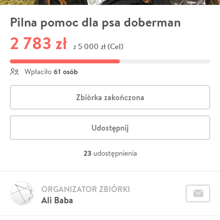
Pilna pomoc dla psa doberman
2 783 zł
5 000 zł (Cel)
z
61 osób
Wpłaciło
Zbiórka zakończona
Udostępnij
23
udostępnienia
ORGANIZATOR ZBIÓRKI
Ali Baba