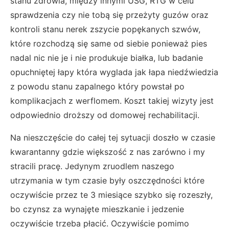
stanu zdrowia, między innymi USG, RTG w celu
sprawdzenia czy nie tobą się przeżyty guzów oraz
kontroli stanu nerek zszycie popękanych szwów,
które rozchodzą się same od siebie ponieważ pies
nadal nic nie je i nie produkuje białka, lub badanie
opuchniętej łapy która wyglada jak łapa niedźwiedzia
z powodu stanu zapalnego który powstał po
komplikacjach z werflomem. Koszt takiej wizyty jest
odpowiednio droższy od domowej rechabilitacji.
Na nieszczęście do całej tej sytuacji doszło w czasie
kwarantanny gdzie większość z nas zarówno i my
stracili pracę. Jedynym zruodlem naszego
utrzymania w tym czasie były oszczędności które
oczywiście przez te 3 miesiące szybko się rozeszły,
bo czynsz za wynajęte mieszkanie i jedzenie
oczywiście trzeba płacić. Oczywiście pomimo