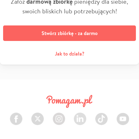
Załóż
darmową zbiórkę
pieniędzy dla siebie,
swoich bliskich lub potrzebujących!
Stwórz zbiórkę - za darmo
Jak to działa?
Facebook
Twitter
Instagram
LinkedIn
TikTok
Youtube