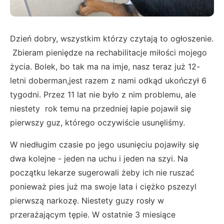
Dzień dobry, wszystkim którzy czytają to ogłoszenie.
Zbieram pieniędze na rechabilitacje miłości mojego
życia. Bolek, bo tak ma na imje, nasz teraz już 12-
letni doberman,jest razem z nami odkąd ukończył 6
tygodni. Przez 11 lat nie było z nim problemu, ale
niestety rok temu na przedniej łapie pojawił się
pierwszy guz, którego oczywiście usunęliśmy.
W niedługim czasie po jego usunięciu pojawiły się
dwa kolejne - jeden na uchu i jeden na szyi. Na
początku lekarze sugerowali żeby ich nie ruszać
ponieważ pies już ma swoje lata i ciężko pszezyl
pierwszą narkozę. Niestety guzy rosły w
przerażającym tępie. W ostatnie 3 miesiące