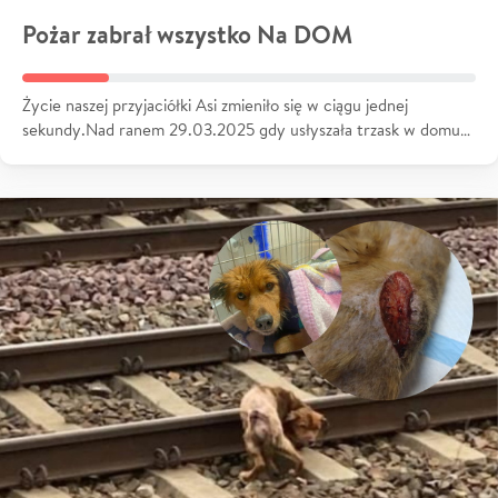
Pożar zabrał wszystko Na DOM
Życie naszej przyjaciółki Asi zmieniło się w ciągu jednej
sekundy.Nad ranem 29.03.2025 gdy usłyszała trzask w domu…