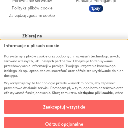
Porównanie serwisów
Fundacja Pomagam.pl
Polityka plików cookie
Zarządzaj zgodami cookie
Zbieraj na
Informacje o plikach cookie
Leczenie
LGBTQ+
Zwierzęta
Powódź
Korzystamy z plików cookie oraz podobnych rozwiązań technologicznych,
zarówno własnych, jak i naszych partnerów. Obejmuje to zapisywanie i
Pożar
Wichura
przechowywanie informacji w pamięci Twojego urządzenia końcowego
(takiego jak np. laptop, tablet, smartfon) oraz późniejsze uzyskiwanie do nich
Ukraina
NGO
dostępu.
Sport
Religia
Wykorzystujemy te technologie przede wszystkim po to, aby zapewnić
Pomoc Finansowa
Edukacja
prawidłowe działanie serwisu Pomagam.pl, w tym jego bezpieczeństwo oraz
niezbędne pliki cookie
efektywność funkcjonowania. Służą temu tzw.
, które
Projekty
Podróż
pozostają zawsze aktywne.
Dowiedz się więcej
Pogrzeb
Impreza
opcjonalnych plików cookie
Dodatkowo, używamy
oraz podobnych
Zaakceptuj wszystkie
Społeczność lokalna
Ochrona środowiska
technologii do celów analitycznych i retargetingowych. Możesz wyrazić
zgodę na ich stosowanie lub jej odmówić. W dowolnym momencie masz
Kultura
Biznes
możliwość zmiany swoich preferencji na stronie „Zarządzaj zgodami cookie”,
Odrzuć opcjonalne
Polski
do której link znajdziesz w stopce serwisu Pomagam.pl. Opcjonalne pliki