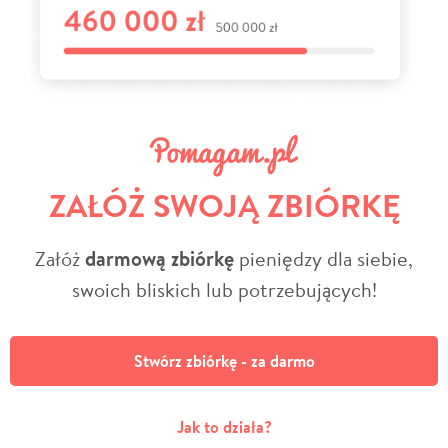
ZAŁÓŻ SWOJĄ ZBIÓRKĘ
Załóż
darmową zbiórkę
pieniędzy dla siebie,
swoich bliskich lub potrzebujących!
Stwórz zbiórkę - za darmo
Jak to działa?