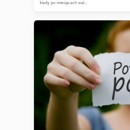
kiedy po miesiącach wal…