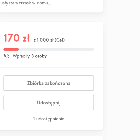
usłyszała trzask w domu…
170 zł
1 000 zł (Cel)
z
3 osoby
Wpłaciły
Zbiórka zakończona
Udostępnij
1
udostępnienie