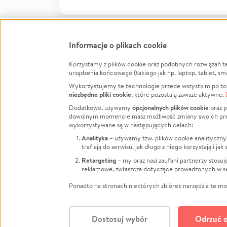
Informacje o plikach cookie
Korzystamy z plików cookie oraz podobnych rozwiązań t
Infor
urządzenia końcowego (takiego jak np. laptop, tablet, sm
Wykorzystujemy te technologie przede wszystkim po to,
Jak to 
niezbędne pliki cookie
, które pozostają zawsze aktywne.
Facebook
Twitter
Instagram
Regula
opcjonalnych plików cookie
Dodatkowo, używamy
oraz p
dowolnym momencie masz możliwość zmiany swoich prefere
Polity
LinkedIn
TikTok
Youtube
wykorzystywane są w następujących celach:
RODO -
Analityka
– używamy tzw. plików cookie analityczny
Kontak
trafiają do serwisu, jak długo z niego korzystają i j
Porówn
Retargeting
– my oraz nasi zaufani partnerzy stosu
reklamowe, zwłaszcza dotyczące prowadzonych w se
Polityk
Zarząd
Ponadto na stronach niektórych zbiórek narzędzia te mog
Dostosuj wybór
Odrzuć o
Polski