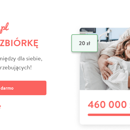
 ZBIÓRKĘ
niędzy dla siebie,
trzebujących!
a darmo
?