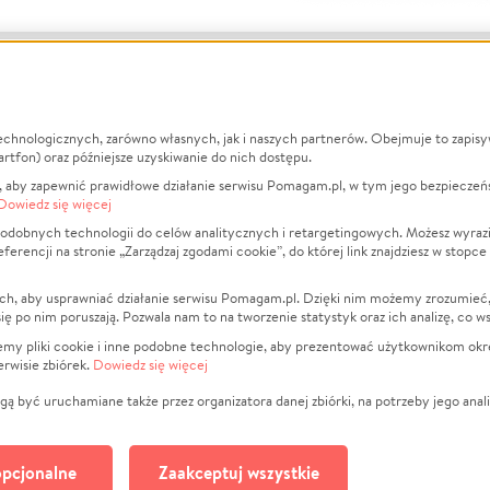
echnologicznych, zarówno własnych, jak i naszych partnerów. Obejmuje to zapis
macje
O nas
Zbieraj n
artfon) oraz późniejsze uzyskiwanie do nich dostępu.
 aby zapewnić prawidłowe działanie serwisu Pomagam.pl, w tym jego bezpieczeń
działa?
Opinie
Leczenie
Dowiedz się więcej
min
Raporty
Zwierzęta
odobnych technologii do celów analitycznych i retargetingowych. Możesz wyrazi
ncji na stronie „Zarządzaj zgodami cookie”, do której link znajdziesz w stopce
ka Prywatności
Za darmo
Pożar
 Kontrahenci
Blog
Ukraina
ch, aby usprawniać działanie serwisu Pomagam.pl. Dzięki nim możemy zrozumieć, j
t
Dla NGO
Sport
ak się po nim poruszają. Pozwala nam to na tworzenie statystyk oraz ich analizę, co w
anie serwisów
Fundacja Pomagam.pl
Pomoc Fi
jemy pliki cookie i inne podobne technologie, aby prezentować użytkownikom okr
rwisie zbiórek.
Dowiedz się więcej
a plików cookie
Projekty
zaj zgodami cookie
Pogrzeb
ą być uruchamiane także przez organizatora danej zbiórki, na potrzeby jego anali
Społeczno
Kultura
pcjonalne
Zaakceptuj wszystkie