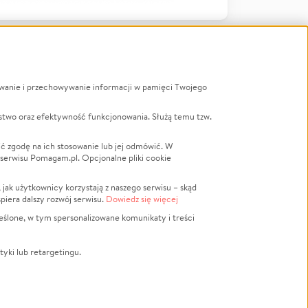
ywanie i przechowywanie informacji w pamięci Twojego
a
stwo oraz efektywność funkcjonowania. Służą temu tzw.
LGBTQ+
Powódź
ć zgodę na ich stosowanie lub jej odmówić. W
 serwisu Pomagam.pl. Opcjonalne pliki cookie
Wichura
NGO
ak użytkownicy korzystają z naszego serwisu – skąd
Religia
spiera dalszy rozwój serwisu.
Dowiedz się więcej
nansowa
Edukacja
eślone, w tym spersonalizowane komunikaty i treści
Podróż
Impreza
tyki lub retargetingu.
ść lokalna
Ochrona środowiska
Biznes