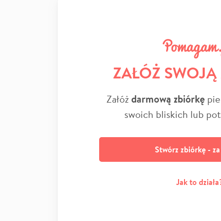
ZAŁÓŻ SWOJĄ
Załóż
darmową zbiórkę
pie
swoich bliskich lub po
Stwórz zbiórkę - z
Jak to działa