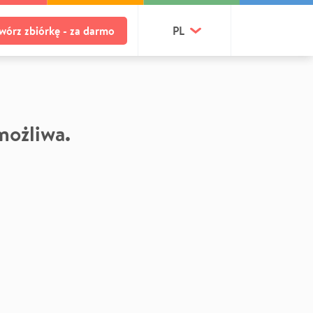
wórz zbiórkę - za darmo
PL
 możliwa.