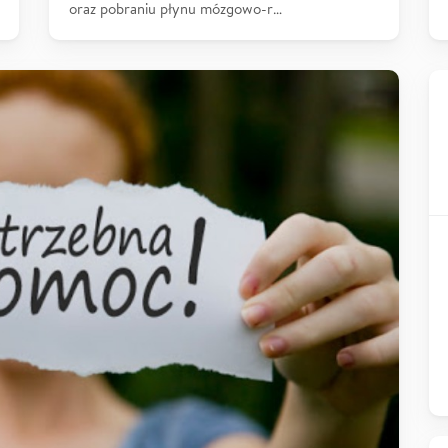
oraz pobraniu płynu mózgowo-r…