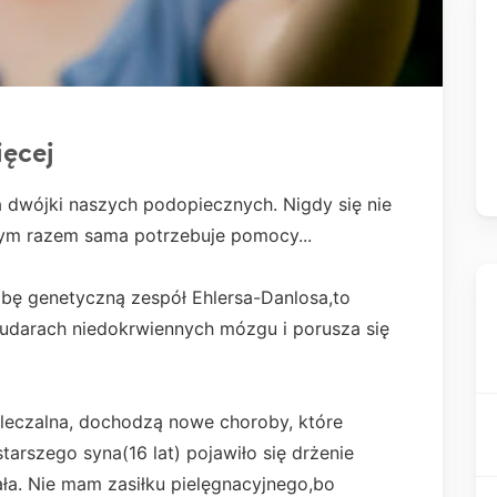
ęcej
 dwójki naszych podopiecznych. Nigdy się nie
Tym razem sama potrzebuje pomocy...
obę genetyczną zespół Ehlersa-Danlosa,to
3 udarach niedokrwiennych mózgu i porusza się
euleczalna, dochodzą nowe choroby, które
arszego syna(16 lat) pojawiło się drżenie
iała. Nie mam zasiłku pielęgnacyjnego,bo