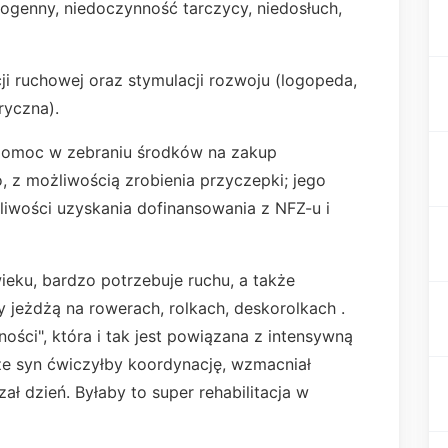
ogenny, niedoczynność tarczycy, niedosłuch,
cji ruchowej oraz stymulacji rozwoju (logopeda,
ryczna).
pomoc w zebraniu środków na zakup
, z możliwością zrobienia przyczepki; jego
liwości uzyskania dofinansowania z NFZ-u i
ieku, bardzo potrzebuje ruchu, a także
 jeżdżą na rowerach, rolkach, deskorolkach .
ości", która i tak jest powiązana z intensywną
rze syn ćwiczyłby koordynację, wzmacniał
ał dzień. Byłaby to super rehabilitacja w