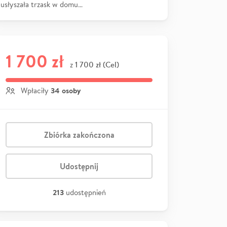
usłyszała trzask w domu…
1 700 zł
1 700 zł (Cel)
z
34 osoby
Wpłaciły
Zbiórka zakończona
Udostępnij
213
udostępnień