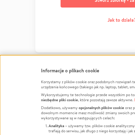
Stwórz zbiórkę - z
Jak to działa
Informacje o plikach cookie
Korzystamy z plików cookie oraz podobnych rozwiązań t
Infor
urządzenia końcowego (takiego jak np. laptop, tablet, sm
Wykorzystujemy te technologie przede wszystkim po to,
Jak to 
niezbędne pliki cookie
, które pozostają zawsze aktywne.
Facebook
Twitter
Instagram
Regula
opcjonalnych plików cookie
Dodatkowo, używamy
oraz p
dowolnym momencie masz możliwość zmiany swoich prefere
Polity
LinkedIn
TikTok
Youtube
wykorzystywane są w następujących celach:
RODO -
Analityka
– używamy tzw. plików cookie analityczny
Kontak
trafiają do serwisu, jak długo z niego korzystają i j