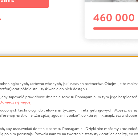
a darmo
?
echnologicznych, zarówno własnych, jak i naszych partnerów. Obejmuje to zapis
macje
O nas
Zbieraj n
artfon) oraz późniejsze uzyskiwanie do nich dostępu.
 aby zapewnić prawidłowe działanie serwisu Pomagam.pl, w tym jego bezpieczeń
działa?
Opinie
Leczenie
Dowiedz się więcej
min
Raporty
Zwierzęta
odobnych technologii do celów analitycznych i retargetingowych. Możesz wyrazi
ncji na stronie „Zarządzaj zgodami cookie”, do której link znajdziesz w stopce
ka Prywatności
Za darmo
Pożar
 Kontrahenci
Blog
Ukraina
ch, aby usprawniać działanie serwisu Pomagam.pl. Dzięki nim możemy zrozumieć, j
t
Dla NGO
Sport
ak się po nim poruszają. Pozwala nam to na tworzenie statystyk oraz ich analizę, co w