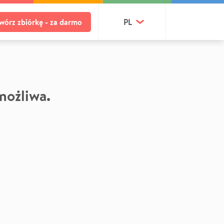
wórz zbiórkę - za darmo
PL
 możliwa.