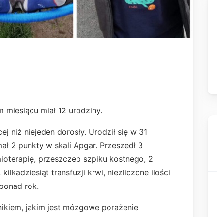
 miesiącu miał 12 urodziny.
j niż niejeden dorosły. Urodził się w 31
ał 2 punkty w skali Apgar. Przeszedł 3
mioterapię, przeszczep szpiku kostnego, 2
ilkadziesiąt transfuzji krwi, niezliczone ilości
ponad rok.
nikiem, jakim jest mózgowe porażenie