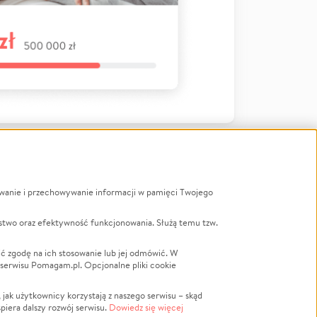
ywanie i przechowywanie informacji w pamięci Twojego
a
stwo oraz efektywność funkcjonowania. Służą temu tzw.
LGBTQ+
Powódź
ć zgodę na ich stosowanie lub jej odmówić. W
 serwisu Pomagam.pl. Opcjonalne pliki cookie
Wichura
NGO
ak użytkownicy korzystają z naszego serwisu – skąd
Religia
spiera dalszy rozwój serwisu.
Dowiedz się więcej