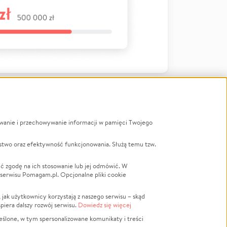
ywanie i przechowywanie informacji w pamięci Twojego
a
stwo oraz efektywność funkcjonowania. Służą temu tzw.
LGBTQ+
Powódź
ć zgodę na ich stosowanie lub jej odmówić. W
 serwisu Pomagam.pl. Opcjonalne pliki cookie
Wichura
NGO
ak użytkownicy korzystają z naszego serwisu – skąd
Religia
spiera dalszy rozwój serwisu.
Dowiedz się więcej
nansowa
Edukacja
eślone, w tym spersonalizowane komunikaty i treści