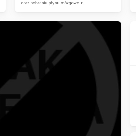
oraz pobraniu płynu mózgowo-r…