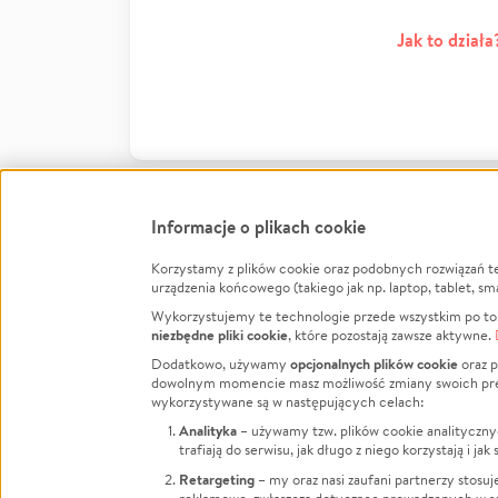
Jak to działa
Informacje o plikach cookie
Korzystamy z plików cookie oraz podobnych rozwiązań t
Infor
urządzenia końcowego (takiego jak np. laptop, tablet, sm
Wykorzystujemy te technologie przede wszystkim po to,
Jak to 
niezbędne pliki cookie
, które pozostają zawsze aktywne.
Facebook
Twitter
Instagram
Regula
opcjonalnych plików cookie
Dodatkowo, używamy
oraz p
dowolnym momencie masz możliwość zmiany swoich prefere
Polity
LinkedIn
TikTok
Youtube
wykorzystywane są w następujących celach:
RODO -
Analityka
– używamy tzw. plików cookie analityczny
Kontak
trafiają do serwisu, jak długo z niego korzystają i j
Porówn
Retargeting
– my oraz nasi zaufani partnerzy stosu