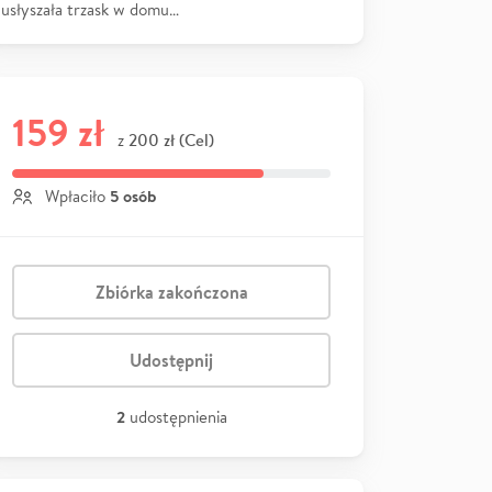
usłyszała trzask w domu…
159 zł
200 zł (Cel)
z
5 osób
Wpłaciło
Zbiórka zakończona
Udostępnij
2
udostępnienia