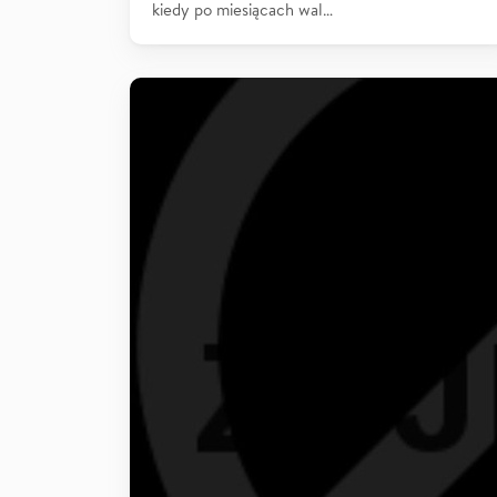
kiedy po miesiącach wal…