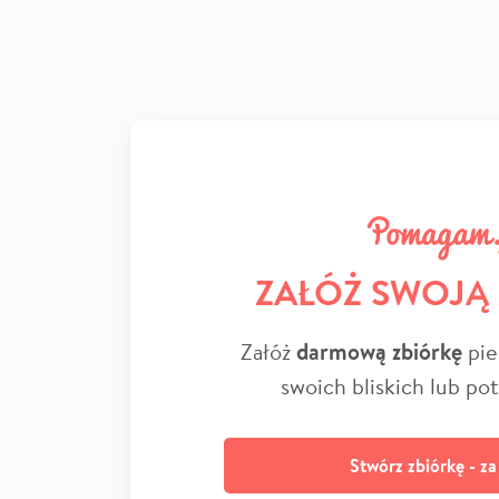
ZAŁÓŻ SWOJĄ
Załóż
darmową zbiórkę
pie
swoich bliskich lub po
Stwórz zbiórkę - z