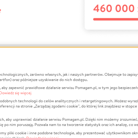
?
echnologicznych, zarówno własnych, jak i naszych partnerów. Obejmuje to zapis
macje
O nas
Zbieraj n
artfon) oraz późniejsze uzyskiwanie do nich dostępu.
 aby zapewnić prawidłowe działanie serwisu Pomagam.pl, w tym jego bezpieczeń
działa?
Opinie
Leczenie
Dowiedz się więcej
min
Raporty
Zwierzęta
odobnych technologii do celów analitycznych i retargetingowych. Możesz wyrazi
ncji na stronie „Zarządzaj zgodami cookie”, do której link znajdziesz w stopce
ka Prywatności
Za darmo
Pożar
 Kontrahenci
Blog
Ukraina
ch, aby usprawniać działanie serwisu Pomagam.pl. Dzięki nim możemy zrozumieć, j
t
Dla NGO
Sport
ak się po nim poruszają. Pozwala nam to na tworzenie statystyk oraz ich analizę, co w
anie serwisów
Fundacja Pomagam.pl
Pomoc Fi
jemy pliki cookie i inne podobne technologie, aby prezentować użytkownikom okr