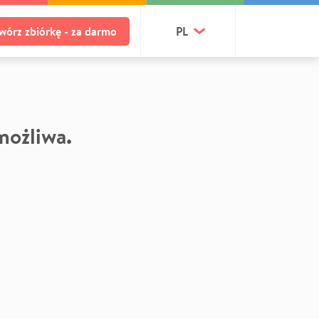
wórz zbiórkę - za darmo
PL
 możliwa.