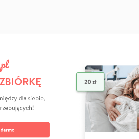
 ZBIÓRKĘ
niędzy dla siebie,
trzebujących!
a darmo