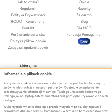
Jak to działa?
Opinie
Regulamin
Raporty
Polityka Prywatności
Za darmo
RODO - Kontrahenci
Blog
Kontakt
Dla NGO
Porównanie serwisów
Fundacja Pomagam.pl
Polityka plików cookie
Zarządzaj zgodami cookie
Zbieraj na
Informacje o plikach cookie
Leczenie
LGBTQ+
Korzystamy z plików cookie oraz podobnych rozwiązań technologicznych,
Zwierzęta
Powódź
zarówno własnych, jak i naszych partnerów. Obejmuje to zapisywanie i
Pożar
Wichura
przechowywanie informacji w pamięci Twojego urządzenia końcowego
(takiego jak np. laptop, tablet, smartfon) oraz późniejsze uzyskiwanie do nich
Ukraina
NGO
dostępu.
Sport
Religia
Wykorzystujemy te technologie przede wszystkim po to, aby zapewnić
Pomoc Finansowa
Edukacja
prawidłowe działanie serwisu Pomagam.pl, w tym jego bezpieczeństwo oraz