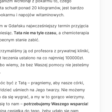
rganizm wchłonął z pokarmu to, czego
ata schudł ponad 20 kilogramów, jest bardzo
 pokarmu i napojów witaminowych.
 w Gdańsku najwcześniejszy termin przyjęcia
iesiąc.
Tata nie ma tyle czasu
, a chemioterapia
ecnym stanie zabić.
trzymaliśmy ją od profesora z prywatnej kliniki,
t leczenia ustalono na co najmniej 100000zł.
bo wiemy, że bez Waszej pomocy nie jesteśmy
.
óc być z Tatą – pragniemy, aby nasze córki,
dzieć uśmiech na Jego twarzy. Nie możemy
em da się wygrać, a my w to gorąco wierzymy.
się to nam –
potrzebujemy Waszego wsparcia
!
jną cegiełką do tego, żeby udało się nam