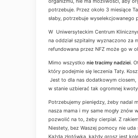
organizmu, nie ma możliwości, aby o
potrzebuje. Przez około 3 miesiące T
słaby, potrzebuje wyselekcjowanego
W Uniwersyteckim Centrum Klinicznym
na oddział szpitalny wyznaczono za m
refundowana przez NFZ może go w ob
Mimo wszystko
nie tracimy nadziei
. O
który podejmie się leczenia Taty. Kosz
Jest to dla nas dodatkowym ciosem, 
w stanie uzbierać tak ogromnej kwoty
Potrzebujemy pieniędzy, żeby nadal m
nasza mama i my same mogły znów wi
pozwolić na to, żeby cierpiał. Z raki
Niestety, bez Waszej pomocy nie uda 
Każda złotówka, każdy grosz jest kole