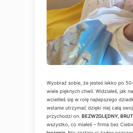
Wyobraź sobie, że jesteś lekko po 50
wiele pięknych chwil. Widziałeś, jak n
wcieliłeś się w rolę najlepszego dzia
wstanie utrzymać dzięki niej całą swo
przychodzi on.
BEZWZGLĘDNY, BRU
wszystko, co miałeś – firma bez Ciebie
leczenie
. Nie zostają ci żadne oszczę