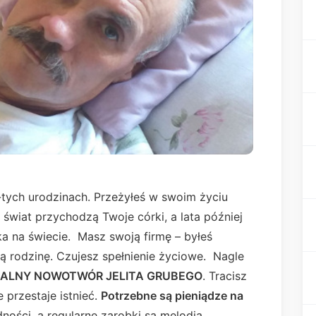
-tych urodzinach. Przeżyłeś w swoim życiu
a świat przychodzą Twoje córki, a lata później
dka na świecie. Masz swoją firmę – byłeś
ją rodzinę. Czujesz spełnienie życiowe. Nagle
TALNY NOWOTWÓR JELITA GRUBEGO
. Tracisz
 przestaje istnieć.
Potrzebne są pieniądze na
dności, a regularne zarobki są melodią