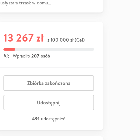
usłyszała trzask w domu…
13 267 zł
100 000 zł (Cel)
z
207 osób
Wpłaciło
Zbiórka zakończona
Udostępnij
491
udostępnień