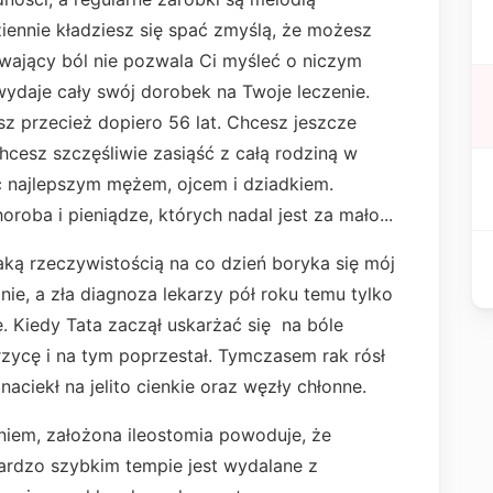
iennie kładziesz się spać zmyślą, że możesz
ywający ból nie pozwala Ci myśleć o niczym
wydaje cały swój dorobek na Twoje leczenie.
sz przecież dopiero 56 lat. Chcesz jeszcze
cesz szczęśliwie zasiąść z całą rodziną w
ć najlepszym mężem, ojcem i dziadkiem.
oroba i pieniądze, których nadal jest za mało...
taką rzeczywistością na co dzień boryka się mój
ie, a zła diagnoza lekarzy pół roku temu tylko
ę. Kiedy Tata zaczął uskarżać się na bóle
rzycę i na tym poprzestał. Tymczasem rak rósł
 naciekł na jelito cienkie oraz węzły chłonne.
iem, założona ileostomia powoduje, że
ardzo szybkim tempie jest wydalane z