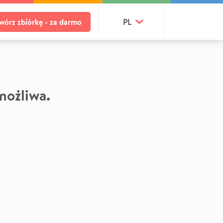
wórz zbiórkę - za darmo
PL
 możliwa.