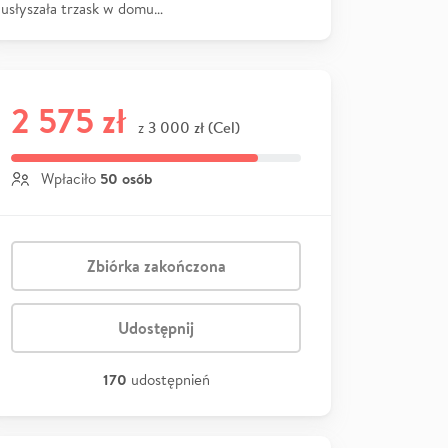
usłyszała trzask w domu…
2 575 zł
3 000 zł (Cel)
z
50 osób
Wpłaciło
Zbiórka zakończona
Udostępnij
170
udostępnień