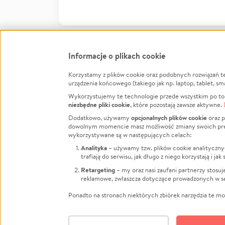
Informacje o plikach cookie
Korzystamy z plików cookie oraz podobnych rozwiązań t
Infor
urządzenia końcowego (takiego jak np. laptop, tablet, sm
Wykorzystujemy te technologie przede wszystkim po to,
Jak to 
niezbędne pliki cookie
, które pozostają zawsze aktywne.
Facebook
Twitter
Instagram
Regula
opcjonalnych plików cookie
Dodatkowo, używamy
oraz p
dowolnym momencie masz możliwość zmiany swoich prefere
Polity
LinkedIn
TikTok
Youtube
wykorzystywane są w następujących celach:
RODO -
Analityka
– używamy tzw. plików cookie analityczny
Kontak
trafiają do serwisu, jak długo z niego korzystają i j
Porówn
Retargeting
– my oraz nasi zaufani partnerzy stosu
reklamowe, zwłaszcza dotyczące prowadzonych w se
Polityk
Zarząd
Ponadto na stronach niektórych zbiórek narzędzia te mog