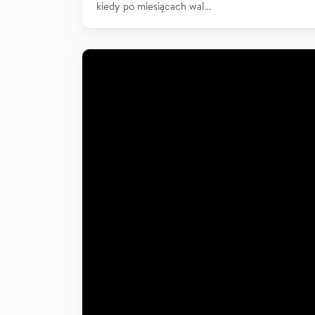
kiedy po miesiącach wal…