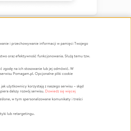
ywanie i przechowywanie informacji w pamięci Twojego
a
stwo oraz efektywność funkcjonowania. Służą temu tzw.
LGBTQ+
Powódź
ć zgodę na ich stosowanie lub jej odmówić. W
 serwisu Pomagam.pl. Opcjonalne pliki cookie
Wichura
NGO
ak użytkownicy korzystają z naszego serwisu – skąd
Religia
spiera dalszy rozwój serwisu.
Dowiedz się więcej
nansowa
Edukacja
eślone, w tym spersonalizowane komunikaty i treści
Podróż
Impreza
tyki lub retargetingu.
ść lokalna
Ochrona środowiska
Biznes