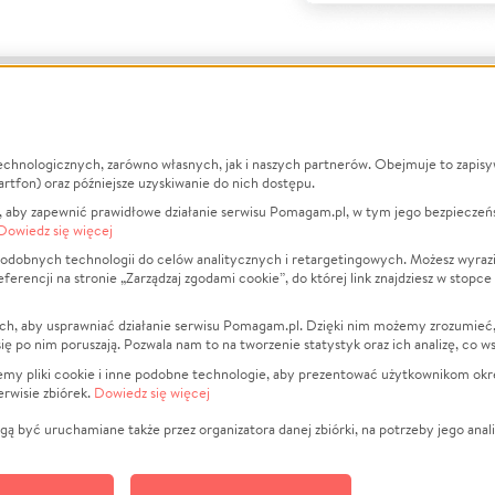
echnologicznych, zarówno własnych, jak i naszych partnerów. Obejmuje to zapis
macje
O nas
Zbieraj n
artfon) oraz późniejsze uzyskiwanie do nich dostępu.
 aby zapewnić prawidłowe działanie serwisu Pomagam.pl, w tym jego bezpieczeń
działa?
Opinie
Leczenie
Dowiedz się więcej
min
Raporty
Zwierzęta
odobnych technologii do celów analitycznych i retargetingowych. Możesz wyrazi
ncji na stronie „Zarządzaj zgodami cookie”, do której link znajdziesz w stopce
ka Prywatności
Za darmo
Pożar
 Kontrahenci
Blog
Ukraina
ch, aby usprawniać działanie serwisu Pomagam.pl. Dzięki nim możemy zrozumieć, j
t
Dla NGO
Sport
ak się po nim poruszają. Pozwala nam to na tworzenie statystyk oraz ich analizę, co w
anie serwisów
Fundacja Pomagam.pl
Pomoc Fi
jemy pliki cookie i inne podobne technologie, aby prezentować użytkownikom okr
rwisie zbiórek.
Dowiedz się więcej
a plików cookie
Projekty
zaj zgodami cookie
Pogrzeb
ą być uruchamiane także przez organizatora danej zbiórki, na potrzeby jego anali
Społeczno
Kultura