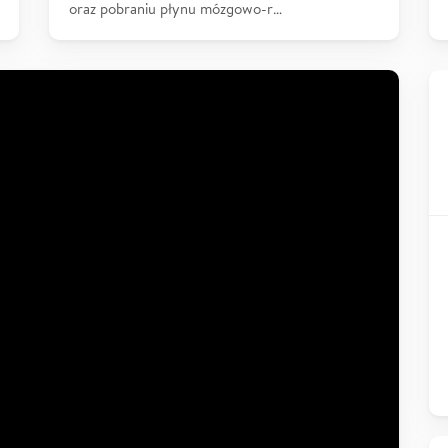
oraz pobraniu płynu mózgowo-r…