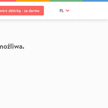
wórz zbiórkę - za darmo
PL
 możliwa.