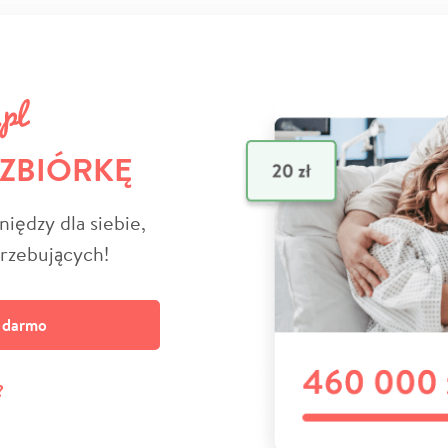
 ZBIÓRKĘ
niędzy dla siebie,
trzebujących!
a darmo
?