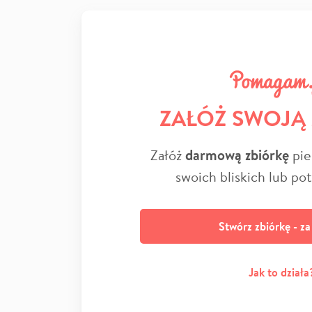
ZAŁÓŻ SWOJĄ
Załóż
darmową zbiórkę
pie
swoich bliskich lub po
Stwórz zbiórkę - z
Jak to działa