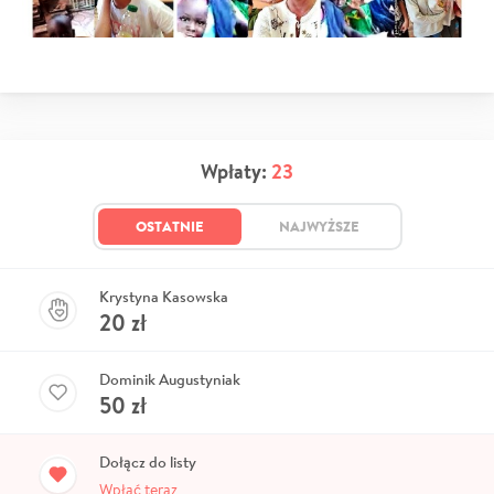
Wpłaty:
23
OSTATNIE
NAJWYŻSZE
Krystyna Kasowska
20
zł
Dominik Augustyniak
50
zł
Dołącz do listy
Wpłać teraz