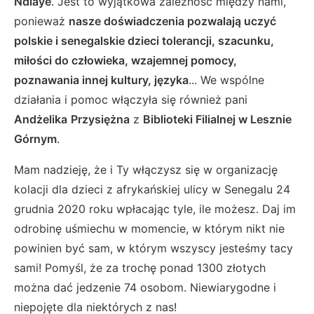
Ndiaye
. Jest to wyjątkowa zależność między nami,
ponieważ
nasze doświadczenia pozwalają uczyć
polskie i senegalskie dzieci tolerancji, szacunku,
miłości do człowieka, wzajemnej pomocy,
poznawania innej kultury, języka
... We wspólne
działania i pomoc włączyła się również pani
Andżelika
Przysiężna
z
Biblioteki Filialnej w Lesznie
Górnym
.
Mam nadzieję, że i Ty włączysz się w organizację
kolacji dla dzieci z afrykańskiej ulicy w Senegalu 24
grudnia 2020 roku wpłacając tyle, ile możesz. Daj im
odrobinę uśmiechu w momencie, w którym nikt nie
powinien być sam, w którym wszyscy jesteśmy tacy
sami! Pomyśl, że za trochę ponad 1300 złotych
można dać jedzenie 74 osobom. Niewiarygodne i
niepojęte dla niektórych z nas!