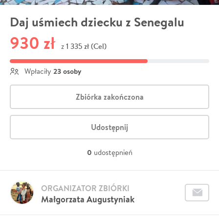
Daj uśmiech dziecku z Senegalu
930 zł
1 335 zł (Cel)
z
23 osoby
Wpłaciły
Zbiórka zakończona
Udostępnij
0
udostępnień
ORGANIZATOR ZBIÓRKI
Małgorzata Augustyniak