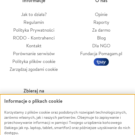
Informacje
O nas
Jak to działa?
Opinie
Regulamin
Raporty
Polityka Prywatności
Za darmo
RODO - Kontrahenci
Blog
Kontakt
Dla NGO
Porównanie serwisów
Fundacja Pomagam.pl
Polityka plików cookie
Zarządzaj zgodami cookie
Zbieraj na
Informacje o plikach cookie
Leczenie
LGBTQ+
Zwierzęta
Powódź
Korzystamy z plików cookie oraz podobnych rozwiązań technologicznych,
zarówno własnych, jak i naszych partnerów. Obejmuje to zapisywanie i
Pożar
Wichura
przechowywanie informacji w pamięci Twojego urządzenia końcowego
(takiego jak np. laptop, tablet, smartfon) oraz późniejsze uzyskiwanie do nich
Ukraina
NGO
dostępu.