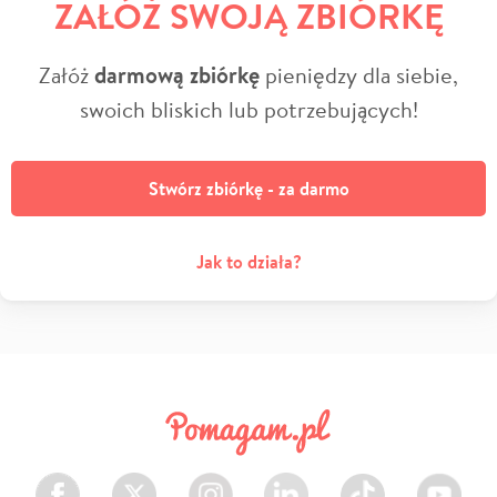
ZAŁÓŻ SWOJĄ ZBIÓRKĘ
Załóż
darmową zbiórkę
pieniędzy dla siebie,
swoich bliskich lub potrzebujących!
Stwórz zbiórkę - za darmo
Jak to działa?
Facebook
Twitter
Instagram
LinkedIn
TikTok
Youtube