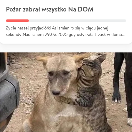
Pożar zabrał wszystko Na DOM
Życie naszej przyjaciółki Asi zmieniło się w ciągu jednej
sekundy.Nad ranem 29.03.2025 gdy usłyszała trzask w domu…