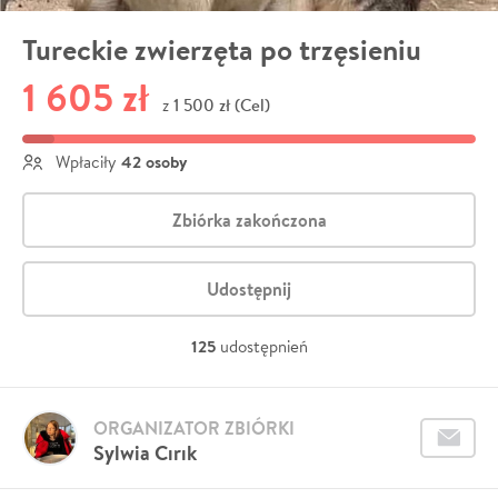
Tureckie zwierzęta po trzęsieniu
1 605 zł
1 500 zł (Cel)
z
42 osoby
Wpłaciły
Zbiórka zakończona
Udostępnij
125
udostępnień
ORGANIZATOR ZBIÓRKI
Sylwia Cırık