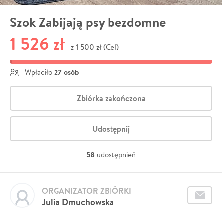
Szok Zabijają psy bezdomne
1 526 zł
1 500 zł (Cel)
z
27 osób
Wpłaciło
Zbiórka zakończona
Udostępnij
58
udostępnień
ORGANIZATOR ZBIÓRKI
Julia Dmuchowska