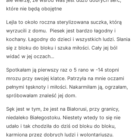
ale wierzę, że wśród Was jest dużo dobrych serc,
które nie będą obojętne
Lejla to około roczna sterylizowana suczka, którą
wyrzucili z domu. Piesek jest bardzo łagodny i
kochany. Łagodny do dzieci i wszystkich ludzi. Słania
się z bloku do bloku i szuka miłości. Cały jej ból
widać w jej oczach...
Spotkałam ją pierwszy raz o 5 rano w -14 stopni
mrozu przy swojej klatce. Patrzyła na mnie oczami
pełnymi tęsknoty i miłości. Nakarmiłam ją, ogrzałam,
spróbowałam znaleść jej dom.
Sęk jest w tym, że jest na Białorusi, przy granicy,
niedaleko Białegostoku. Niestety wtedy to się nie
udało i tak chodziła do dziś od bloku do bloku,
karmiona przez dobrych ludzi i wolontariuszu.