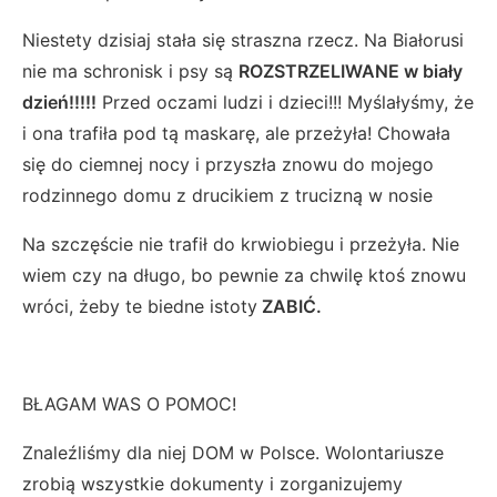
Niestety dzisiaj stała się straszna rzecz. Na Białorusi
nie ma schronisk i psy są
ROZSTRZELIWANE w biały
dzień!!!!!
Przed oczami ludzi i dzieci!!! Myślałyśmy, że
i ona trafiła pod tą maskarę, ale przeżyła! Chowała
się do ciemnej nocy i przyszła znowu do mojego
rodzinnego domu z drucikiem z trucizną w nosie
Na szczęście nie trafił do krwiobiegu i przeżyła. Nie
wiem czy na długo, bo pewnie za chwilę ktoś znowu
wróci, żeby te biedne istoty
ZABIĆ.
BŁAGAM WAS O POMOC!
Znaleźliśmy dla niej DOM w Polsce. Wolontariusze
zrobią wszystkie dokumenty i zorganizujemy