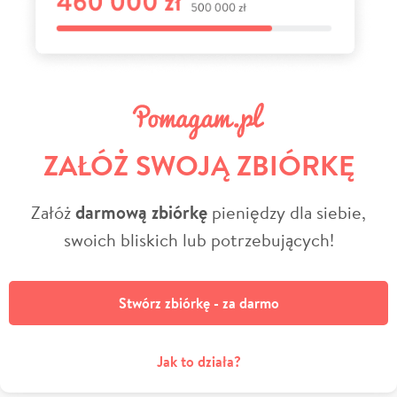
ZAŁÓŻ SWOJĄ ZBIÓRKĘ
Załóż
darmową zbiórkę
pieniędzy dla siebie,
swoich bliskich lub potrzebujących!
Stwórz zbiórkę - za darmo
Jak to działa?