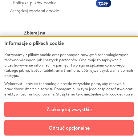
Polityka plików cookie
Zarządzaj zgodami cookie
Zbieraj na
Informacje o plikach cookie
Leczenie
LGBTQ+
Zwierzęta
Powódź
Korzystamy z plików cookie oraz podobnych rozwiązań technologicznych,
zarówno własnych, jak i naszych partnerów. Obejmuje to zapisywanie i
Pożar
Wichura
przechowywanie informacji w pamięci Twojego urządzenia końcowego
(takiego jak np. laptop, tablet, smartfon) oraz późniejsze uzyskiwanie do nich
Ukraina
NGO
dostępu.
Sport
Religia
Wykorzystujemy te technologie przede wszystkim po to, aby zapewnić
Pomoc Finansowa
Edukacja
prawidłowe działanie serwisu Pomagam.pl, w tym jego bezpieczeństwo oraz
niezbędne pliki cookie
efektywność funkcjonowania. Służą temu tzw.
, które
Projekty
Podróż
pozostają zawsze aktywne.
Dowiedz się więcej
Pogrzeb
Impreza
opcjonalnych plików cookie
Dodatkowo, używamy
oraz podobnych
Zaakceptuj wszystkie
Społeczność lokalna
Ochrona środowiska
technologii do celów analitycznych i retargetingowych. Możesz wyrazić
zgodę na ich stosowanie lub jej odmówić. W dowolnym momencie masz
Kultura
Biznes
możliwość zmiany swoich preferencji na stronie „Zarządzaj zgodami cookie”,
Odrzuć opcjonalne
Polski
do której link znajdziesz w stopce serwisu Pomagam.pl. Opcjonalne pliki
cookie wykorzystywane są w następujących celach: