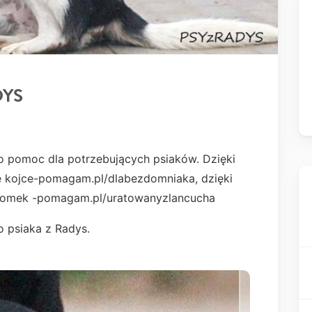
DYS
 o pomoc dla potrzebujących psiaków. Dzięki
e kojce-pomagam.pl/dlabezdomniaka, dzięki
domek -pomagam.pl/uratowanyzlancucha
o psiaka z Radys.