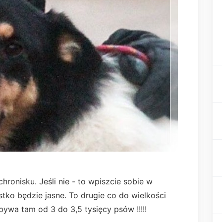
ronisku. Jeśli nie - to wpiszcie sobie w
tko będzie jasne. To drugie co do wielkości
ywa tam od 3 do 3,5 tysięcy psów !!!!!