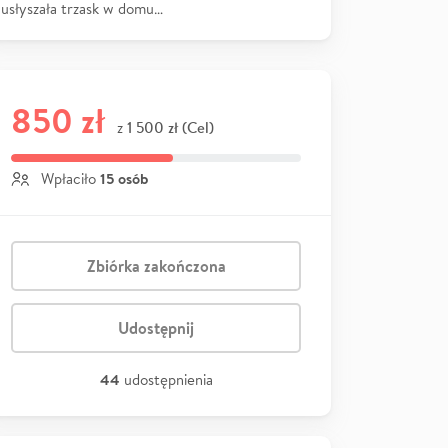
usłyszała trzask w domu…
850 zł
1 500 zł (Cel)
z
15 osób
Wpłaciło
Zbiórka zakończona
Udostępnij
44
udostępnienia