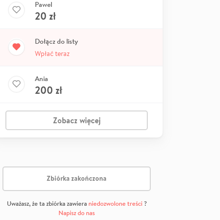
Pawel
20
zł
Dołącz do listy
Wpłać teraz
Ania
200
zł
Zobacz więcej
Zbiórka zakończona
Uważasz, że ta zbiórka zawiera
niedozwolone treści
?
Napisz do nas