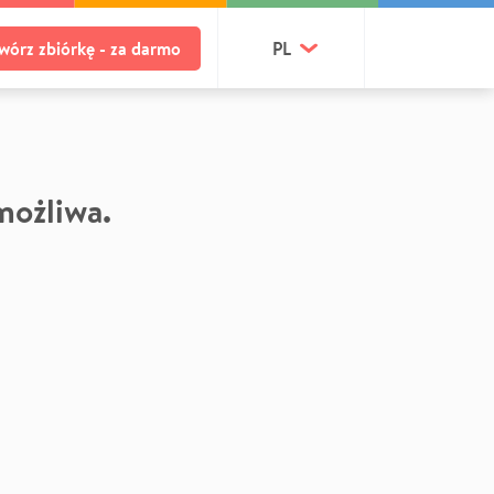
wórz zbiórkę - za darmo
PL
 możliwa.