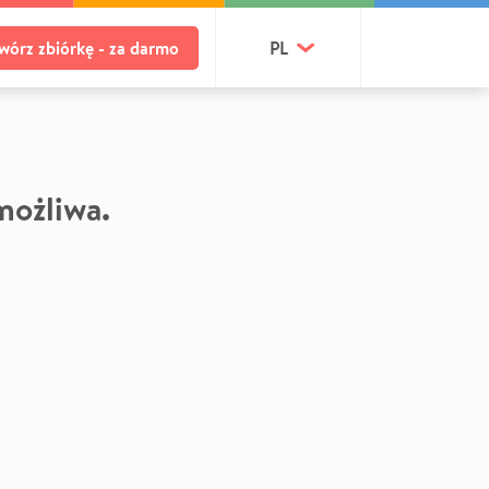
wórz zbiórkę - za darmo
PL
 możliwa.