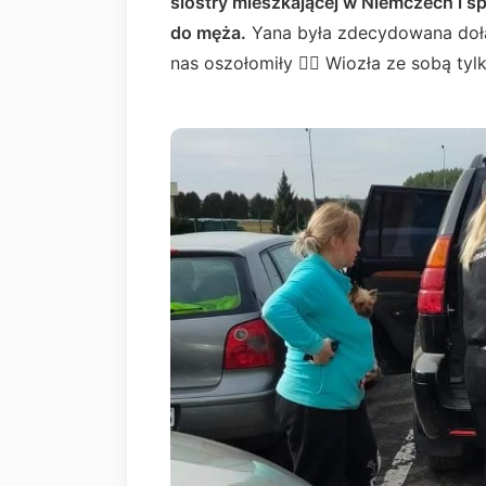
siostry mieszkającej w Niemczech i s
do męża.
Yana była zdecydowana dołą
nas oszołomiły 🙆‍♀️ Wiozła ze sobą ty