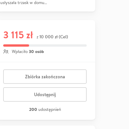
usłyszała trzask w domu…
3 115 zł
10 000 zł (Cel)
z
30 osób
Wpłaciło
Zbiórka zakończona
Udostępnij
200
udostępnień