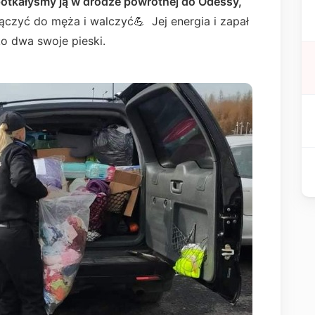
potkałyśmy ją w drodze powrotnej do Odessy,
czyć do męża i walczyć💪 Jej energia i zapał
lko dwa swoje pieski.