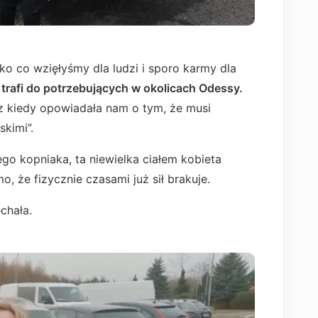
o co wzięłyśmy dla ludzi i sporo karmy dla
 trafi do potrzebujących w okolicach Odessy.
z kiedy opowiadała nam o tym, że musi
kimi”.
 kopniaka, ta niewielka ciałem kobieta
o, że fizycznie czasami już sił brakuje.
echała.