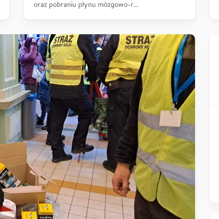
oraz pobraniu płynu mózgowo-r…