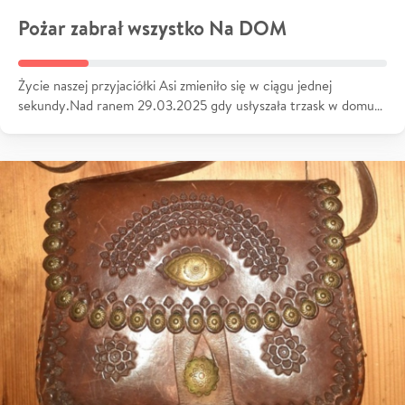
Pożar zabrał wszystko Na DOM
Życie naszej przyjaciółki Asi zmieniło się w ciągu jednej
sekundy.Nad ranem 29.03.2025 gdy usłyszała trzask w domu…