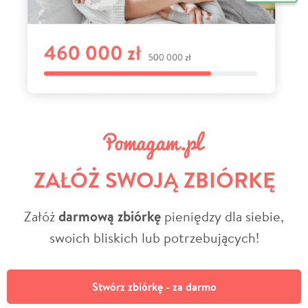
ZAŁÓŻ SWOJĄ ZBIÓRKĘ
Załóż
darmową zbiórkę
pieniędzy dla siebie,
swoich bliskich lub potrzebujących!
Stwórz zbiórkę - za darmo