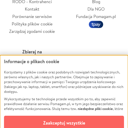
RODO - Kontrahenci
Blog
Kontakt
Dla NGO
Porównanie serwisów
Fundacja Pomagam.pl
Polityka plików cookie
Zarządzaj zgodami cookie
Zbieraj na
Informacje o plikach cookie
Leczenie
LGBTQ+
Zwierzęta
Powódź
Korzystamy z plików cookie oraz podobnych rozwiązań technologicznych,
zarówno własnych, jak i naszych partnerów. Obejmuje to zapisywanie i
Pożar
Wichura
przechowywanie informacji w pamięci Twojego urządzenia końcowego
(takiego jak np. laptop, tablet, smartfon) oraz późniejsze uzyskiwanie do nich
Ukraina
NGO
dostępu.
Sport
Religia
Wykorzystujemy te technologie przede wszystkim po to, aby zapewnić
Pomoc Finansowa
Edukacja
prawidłowe działanie serwisu Pomagam.pl, w tym jego bezpieczeństwo oraz
niezbędne pliki cookie
efektywność funkcjonowania. Służą temu tzw.
, które
Projekty
Podróż
pozostają zawsze aktywne.
Dowiedz się więcej
Pogrzeb
Impreza
opcjonalnych plików cookie
Dodatkowo, używamy
oraz podobnych
Zaakceptuj wszystkie
Społeczność lokalna
Ochrona środowiska
technologii do celów analitycznych i retargetingowych. Możesz wyrazić