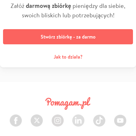
Załóż
darmową zbiórkę
pieniędzy dla siebie,
swoich bliskich lub potrzebujących!
Stwórz zbiórkę - za darmo
Jak to działa?
Facebook
Twitter
Instagram
LinkedIn
TikTok
Youtube