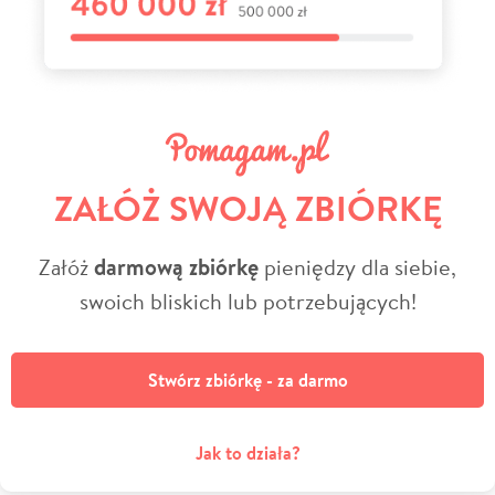
ZAŁÓŻ SWOJĄ ZBIÓRKĘ
Załóż
darmową zbiórkę
pieniędzy dla siebie,
swoich bliskich lub potrzebujących!
Stwórz zbiórkę - za darmo
Jak to działa?