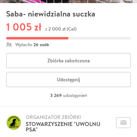
Saba- niewidzialna suczka
1 005 zł
2 000 zł (Cel)
z
26 osób
Wpłaciło
Zbiórka zakończona
Udostępnij
3 269
udostępnień
ORGANIZATOR ZBIÓRKI
STOWARZYSZENIE "UWOLNIJ
PSA"