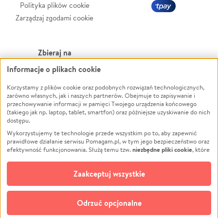
Polityka plików cookie
Zarządzaj zgodami cookie
Zbieraj na
Informacje o plikach cookie
Leczenie
LGBTQ+
Korzystamy z plików cookie oraz podobnych rozwiązań technologicznych,
Zwierzęta
Powódź
zarówno własnych, jak i naszych partnerów. Obejmuje to zapisywanie i
Pożar
Wichura
przechowywanie informacji w pamięci Twojego urządzenia końcowego
(takiego jak np. laptop, tablet, smartfon) oraz późniejsze uzyskiwanie do nich
Ukraina
NGO
dostępu.
Sport
Religia
Wykorzystujemy te technologie przede wszystkim po to, aby zapewnić
Pomoc Finansowa
Edukacja
prawidłowe działanie serwisu Pomagam.pl, w tym jego bezpieczeństwo oraz
niezbędne pliki cookie
efektywność funkcjonowania. Służą temu tzw.
, które
Projekty
Podróż
pozostają zawsze aktywne.
Dowiedz się więcej
Pogrzeb
Impreza
opcjonalnych plików cookie
Dodatkowo, używamy
oraz podobnych
Zaakceptuj wszystkie
Społeczność lokalna
Ochrona środowiska
technologii do celów analitycznych i retargetingowych. Możesz wyrazić
zgodę na ich stosowanie lub jej odmówić. W dowolnym momencie masz
Kultura
Biznes
możliwość zmiany swoich preferencji na stronie „Zarządzaj zgodami cookie”,
Odrzuć opcjonalne
Polski
do której link znajdziesz w stopce serwisu Pomagam.pl. Opcjonalne pliki
cookie wykorzystywane są w następujących celach: