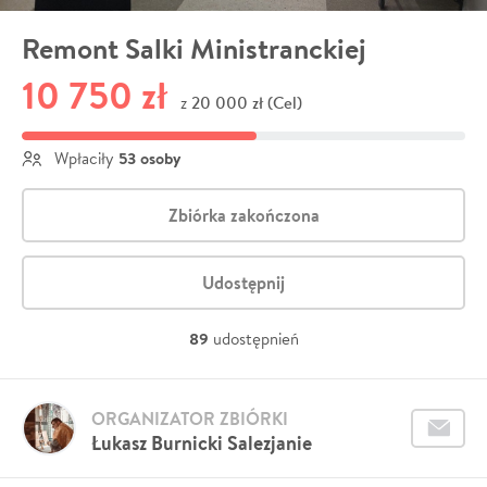
Remont Salki Ministranckiej
10 750 zł
20 000 zł (Cel)
z
53 osoby
Wpłaciły
Zbiórka zakończona
Udostępnij
89
udostępnień
ORGANIZATOR ZBIÓRKI
Łukasz Burnicki Salezjanie