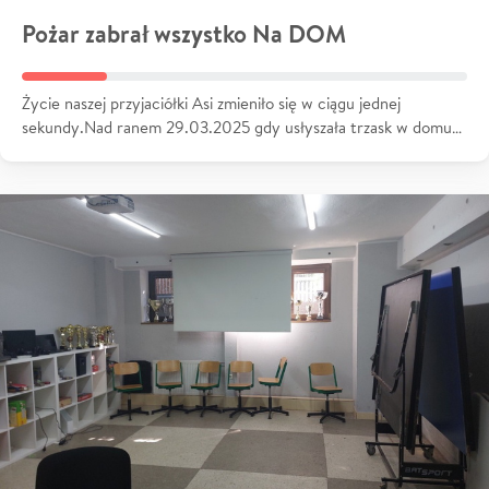
Pożar zabrał wszystko Na DOM
Życie naszej przyjaciółki Asi zmieniło się w ciągu jednej
sekundy.Nad ranem 29.03.2025 gdy usłyszała trzask w domu…