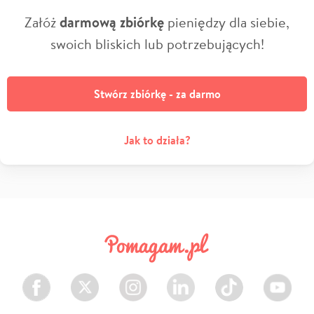
Załóż
darmową zbiórkę
pieniędzy dla siebie,
swoich bliskich lub potrzebujących!
Stwórz zbiórkę - za darmo
Jak to działa?
Facebook
Twitter
Instagram
LinkedIn
TikTok
Youtube