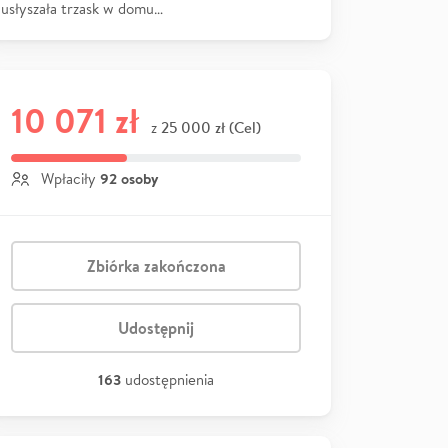
usłyszała trzask w domu…
10 071 zł
25 000 zł (Cel)
z
92 osoby
Wpłaciły
Zbiórka zakończona
Udostępnij
163
udostępnienia