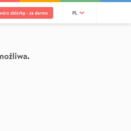
wórz zbiórkę - za darmo
PL
 możliwa.