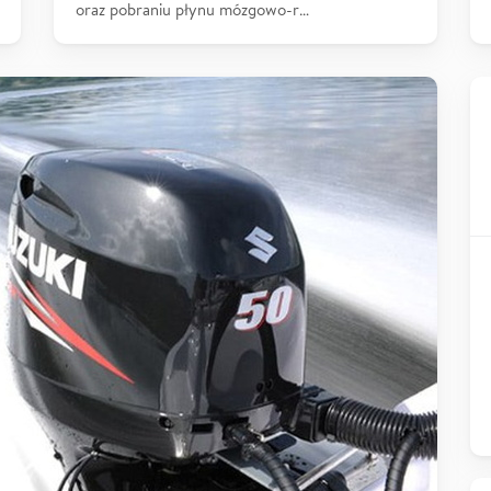
oraz pobraniu płynu mózgowo-r…