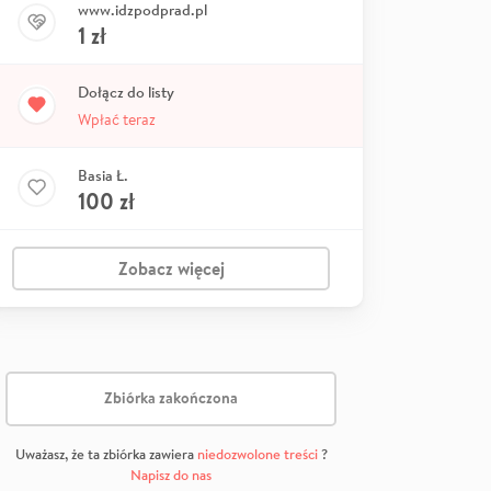
www.idzpodprad.pl
1
zł
Dołącz do listy
Wpłać teraz
Basia Ł.
100
zł
Zobacz więcej
Zbiórka zakończona
Uważasz, że ta zbiórka zawiera
niedozwolone treści
?
Napisz do nas