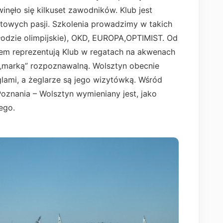
inęło się kilkuset zawodników. Klub jest
towych pasji. Szkolenia prowadzimy w takich
(łodzie olimpijskie), OKD, EUROPA,OPTIMIST. Od
iem reprezentują Klub w regatach na akwenach
 „marką” rozpoznawalną. Wolsztyn obecnie
glami, a żeglarze są jego wizytówką. Wśród
Poznania – Wolsztyn wymieniany jest, jako
ego.