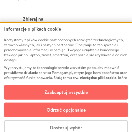
Zbieraj na
Informacje o plikach cookie
Leczenie
LGBTQ+
Zwierzęta
Powódź
Korzystamy z plików cookie oraz podobnych rozwiązań technologicznych,
zarówno własnych, jak i naszych partnerów. Obejmuje to zapisywanie i
Pożar
Wichura
przechowywanie informacji w pamięci Twojego urządzenia końcowego
(takiego jak np. laptop, tablet, smartfon) oraz późniejsze uzyskiwanie do nich
Ukraina
NGO
dostępu.
Sport
Religia
Wykorzystujemy te technologie przede wszystkim po to, aby zapewnić
Pomoc Finansowa
Edukacja
prawidłowe działanie serwisu Pomagam.pl, w tym jego bezpieczeństwo oraz
niezbędne pliki cookie
efektywność funkcjonowania. Służą temu tzw.
, które
Projekty
Podróż
pozostają zawsze aktywne.
Dowiedz się więcej
Pogrzeb
Impreza
opcjonalnych plików cookie
Dodatkowo, używamy
oraz podobnych
Zaakceptuj wszystkie
Społeczność lokalna
Ochrona środowiska
technologii do celów analitycznych i retargetingowych. Możesz wyrazić
zgodę na ich stosowanie lub jej odmówić. W dowolnym momencie masz
Kultura
Biznes
możliwość zmiany swoich preferencji na stronie „Zarządzaj zgodami cookie”,
Odrzuć opcjonalne
Polski
do której link znajdziesz w stopce serwisu Pomagam.pl. Opcjonalne pliki
cookie wykorzystywane są w następujących celach:
© CROWDING SP. Z O.O.
Analityka
– używamy tzw. plików cookie analitycznych, aby usprawniać
Dostosuj wybór
działanie serwisu Pomagam.pl. Dzięki nim możemy zrozumieć, jak