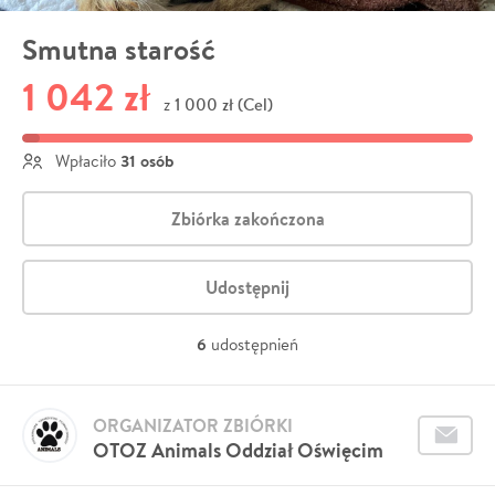
Smutna starość
1 042 zł
1 000 zł (Cel)
z
31 osób
Wpłaciło
Zbiórka zakończona
Udostępnij
6
udostępnień
ORGANIZATOR ZBIÓRKI
OTOZ Animals Oddział Oświęcim