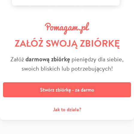
ZAŁÓŻ SWOJĄ ZBIÓRKĘ
Załóż
darmową zbiórkę
pieniędzy dla siebie,
swoich bliskich lub potrzebujących!
Stwórz zbiórkę - za darmo
Jak to działa?