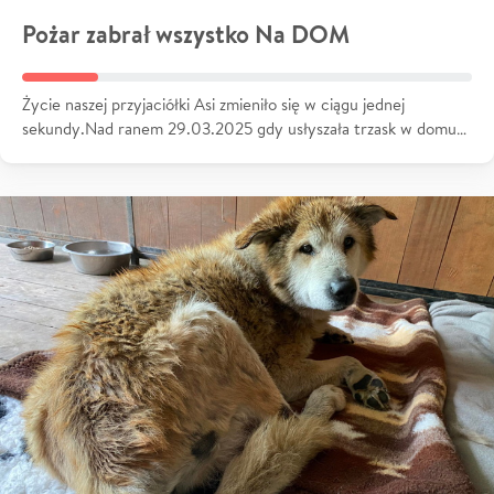
Pożar zabrał wszystko Na DOM
Życie naszej przyjaciółki Asi zmieniło się w ciągu jednej
sekundy.Nad ranem 29.03.2025 gdy usłyszała trzask w domu…