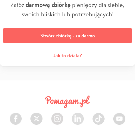
Załóż
darmową zbiórkę
pieniędzy dla siebie,
swoich bliskich lub potrzebujących!
Stwórz zbiórkę - za darmo
Jak to działa?
Facebook
Twitter
Instagram
LinkedIn
TikTok
Youtube