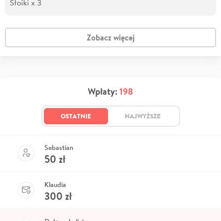
Słoiki x 3
Zobacz więcej
Wpłaty:
198
OSTATNIE
NAJWYŻSZE
Sebastian
50
zł
Klaudia
300
zł