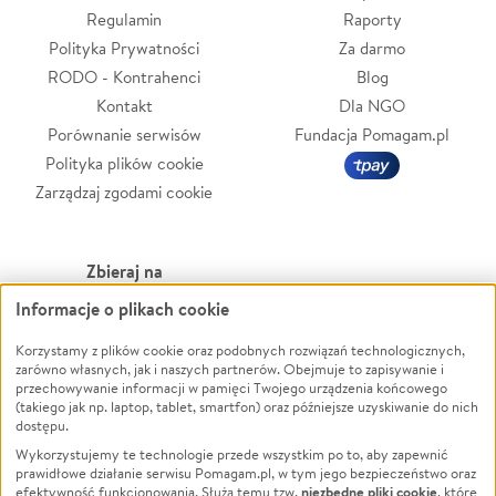
Regulamin
Raporty
Polityka Prywatności
Za darmo
RODO - Kontrahenci
Blog
Kontakt
Dla NGO
Porównanie serwisów
Fundacja Pomagam.pl
Polityka plików cookie
Zarządzaj zgodami cookie
Zbieraj na
Informacje o plikach cookie
Leczenie
LGBTQ+
Korzystamy z plików cookie oraz podobnych rozwiązań technologicznych,
Zwierzęta
Powódź
zarówno własnych, jak i naszych partnerów. Obejmuje to zapisywanie i
Pożar
Wichura
przechowywanie informacji w pamięci Twojego urządzenia końcowego
(takiego jak np. laptop, tablet, smartfon) oraz późniejsze uzyskiwanie do nich
Ukraina
NGO
dostępu.
Sport
Religia
Wykorzystujemy te technologie przede wszystkim po to, aby zapewnić
Pomoc Finansowa
Edukacja
prawidłowe działanie serwisu Pomagam.pl, w tym jego bezpieczeństwo oraz
niezbędne pliki cookie
efektywność funkcjonowania. Służą temu tzw.
, które
Projekty
Podróż