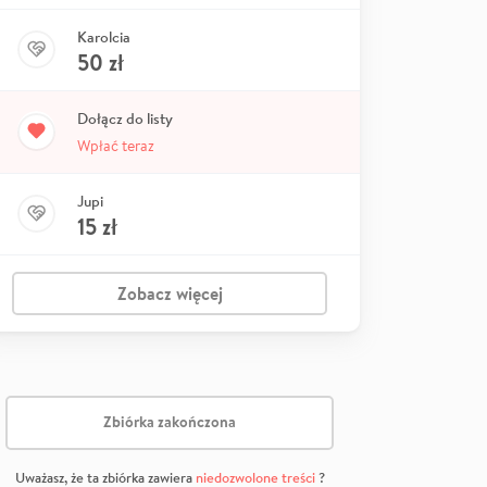
Karolcia
50
zł
Dołącz do listy
Wpłać teraz
Jupi
15
zł
Zobacz więcej
Zbiórka zakończona
Uważasz, że ta zbiórka zawiera
niedozwolone treści
?