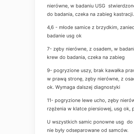
nierówne, w badaniu USG stwierdzo
do badania, czeka na zabieg kastracj
4,6 - młode samice z brzydkim, zanie
badanie usg ok
7- zęby nierówne, z osadem, w badan
krew do badania, czeka na zabieg
9- pogryzione uszy, brak kawałka pra
w prawą stronę, zęby nierówne, z os
ok. Wymaga dalszej diagnostyki
11- pogryzione lewe ucho, zęby nieró
rzężenia w klatce piersiowej, usg ok
U wszystkich samic ponowne usg do w
nie były odseparowane od samców.