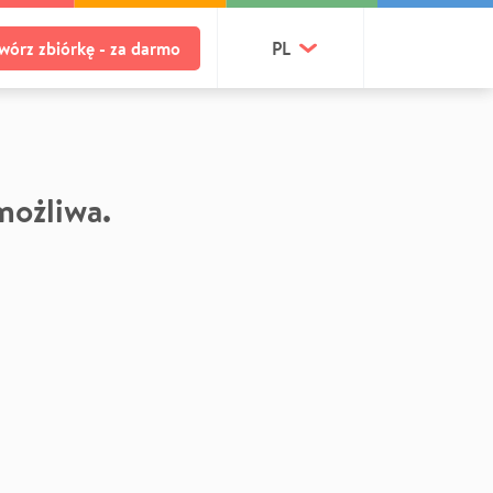
wórz zbiórkę - za darmo
PL
 możliwa.