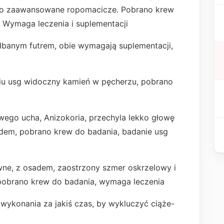
no zaawansowane ropomacicze. Pobrano krew
i. Wymaga leczenia i suplementacji
dbanym futrem, obie wymagają suplementacji,
iu usg widoczny kamień w pęcherzu, pobrano
wego ucha, Anizokoria, przechyla lekko głowę
adem, pobrano krew do badania, badanie usg
wne, z osadem, zaostrzony szmer oskrzelowy i
, pobrano krew do badania, wymaga leczenia
ykonania za jakiś czas, by wykluczyć ciąże-