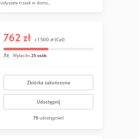
usłyszała trzask w domu…
762 zł
1 500 zł (Cel)
z
25 osób
Wpłaciło
Zbiórka zakończona
Udostępnij
75
udostępnień