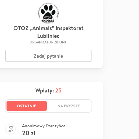
OTOZ „Animals” Inspektorat
Lubliniec
ORGANIZATOR ZBIÓRKI
Zadaj pytanie
Wpłaty:
25
OSTATNIE
NAJWYŻSZE
Anonimowy Darczyńca
20
zł