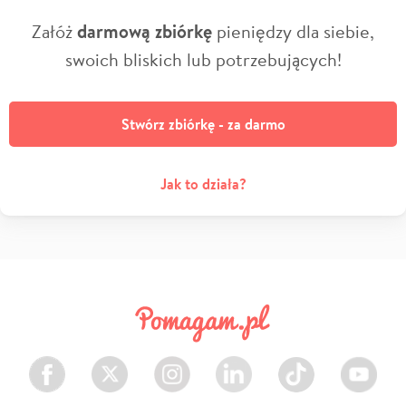
Załóż
darmową zbiórkę
pieniędzy dla siebie,
swoich bliskich lub potrzebujących!
Stwórz zbiórkę - za darmo
Jak to działa?
Facebook
Twitter
Instagram
LinkedIn
TikTok
Youtube