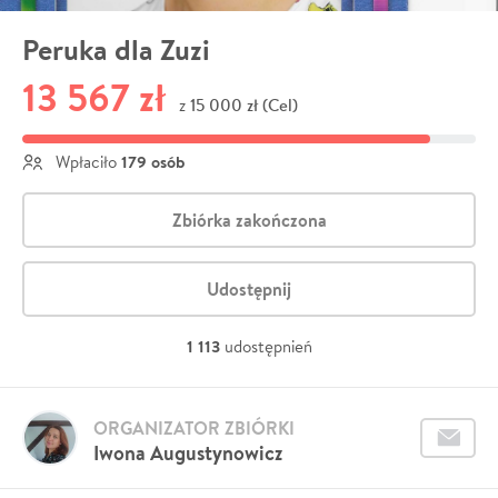
Peruka dla Zuzi
13 567 zł
15 000 zł (Cel)
z
179 osób
Wpłaciło
Zbiórka zakończona
Udostępnij
1 113
udostępnień
ORGANIZATOR ZBIÓRKI
Iwona Augustynowicz