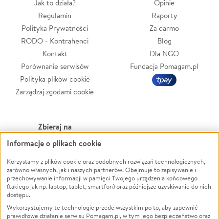
Jak to działa?
Opinie
Regulamin
Raporty
Polityka Prywatności
Za darmo
RODO - Kontrahenci
Blog
Kontakt
Dla NGO
Porównanie serwisów
Fundacja Pomagam.pl
Polityka plików cookie
Zarządzaj zgodami cookie
Zbieraj na
Informacje o plikach cookie
Leczenie
LGBTQ+
Korzystamy z plików cookie oraz podobnych rozwiązań technologicznych,
Zwierzęta
Powódź
zarówno własnych, jak i naszych partnerów. Obejmuje to zapisywanie i
Pożar
Wichura
przechowywanie informacji w pamięci Twojego urządzenia końcowego
(takiego jak np. laptop, tablet, smartfon) oraz późniejsze uzyskiwanie do nich
Ukraina
NGO
dostępu.
Sport
Religia
Wykorzystujemy te technologie przede wszystkim po to, aby zapewnić
Pomoc Finansowa
Edukacja
prawidłowe działanie serwisu Pomagam.pl, w tym jego bezpieczeństwo oraz