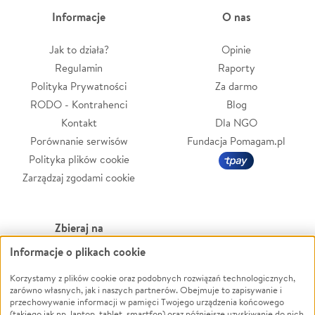
Informacje
O nas
Jak to działa?
Opinie
Regulamin
Raporty
Polityka Prywatności
Za darmo
RODO - Kontrahenci
Blog
Kontakt
Dla NGO
Porównanie serwisów
Fundacja Pomagam.pl
Polityka plików cookie
Zarządzaj zgodami cookie
Zbieraj na
Informacje o plikach cookie
Leczenie
LGBTQ+
Korzystamy z plików cookie oraz podobnych rozwiązań technologicznych,
Zwierzęta
Powódź
zarówno własnych, jak i naszych partnerów. Obejmuje to zapisywanie i
Pożar
Wichura
przechowywanie informacji w pamięci Twojego urządzenia końcowego
(takiego jak np. laptop, tablet, smartfon) oraz późniejsze uzyskiwanie do nich