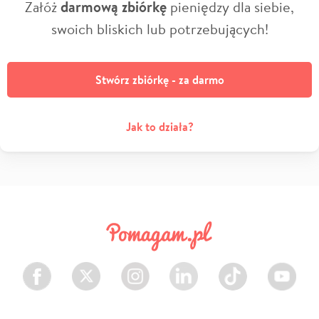
Załóż
darmową zbiórkę
pieniędzy dla siebie,
swoich bliskich lub potrzebujących!
Stwórz zbiórkę - za darmo
Jak to działa?
Facebook
Twitter
Instagram
LinkedIn
TikTok
Youtube