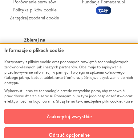
Porównanie serwisów
Fundacja Pomagam.pl
Polityka plików cookie
Zarządzaj zgodami cookie
Zbieraj na
Informacje o plikach cookie
Leczenie
LGBTQ+
Korzystamy z plików cookie oraz podobnych rozwiązań technologicznych,
Zwierzęta
Powódź
zarówno własnych, jak i naszych partnerów. Obejmuje to zapisywanie i
Pożar
Wichura
przechowywanie informacji w pamięci Twojego urządzenia końcowego
(takiego jak np. laptop, tablet, smartfon) oraz późniejsze uzyskiwanie do nich
Ukraina
NGO
dostępu.
Sport
Religia
Wykorzystujemy te technologie przede wszystkim po to, aby zapewnić
Pomoc Finansowa
Edukacja
prawidłowe działanie serwisu Pomagam.pl, w tym jego bezpieczeństwo oraz
niezbędne pliki cookie
efektywność funkcjonowania. Służą temu tzw.
, które
Projekty
Podróż
pozostają zawsze aktywne.
Dowiedz się więcej
Pogrzeb
Impreza
opcjonalnych plików cookie
Dodatkowo, używamy
oraz podobnych
Zaakceptuj wszystkie
Społeczność lokalna
Ochrona środowiska
technologii do celów analitycznych i retargetingowych. Możesz wyrazić
zgodę na ich stosowanie lub jej odmówić. W dowolnym momencie masz
Kultura
Biznes
możliwość zmiany swoich preferencji na stronie „Zarządzaj zgodami cookie”,
Odrzuć opcjonalne
Polski
do której link znajdziesz w stopce serwisu Pomagam.pl. Opcjonalne pliki