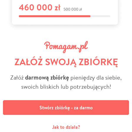
ZAŁÓŻ SWOJĄ ZBIÓRKĘ
Załóż
darmową zbiórkę
pieniędzy dla siebie,
swoich bliskich lub potrzebujących!
Stwórz zbiórkę - za darmo
Jak to działa?