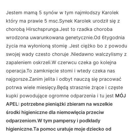
Jestem mamą 5 synów w tym najmłodszy Karolek
który ma prawie 5 msc.Synek Karolek urodził się z
chorobą Hirschsprunga.Jest to rzadka choroba
wrodzona uwarunkowana genetycznie.Od 6tygodnia
życia ma wyłonioną stomię .Jest ciężko bo z powodu
swojej wady czesto choruje .Niedawno walczylismy z
zapaleniem oskrzeli.W czerwcu czeka go kolejna
operacja.To zamknięcie stomi i wtedy czeka nas
najgorsze.Zanim jelita i odbyt nauczą się pracować
potrwa wiele miesięcy.Będą strasznie żrące i częste
kupki powodujące ogromne odparzenia i tu jest
MÓJ
APEL: potrzebne pieniążki zbieram na wszelkie
środki higieniczne dla niemowlęcia przeciw
odparzeniom.W tym pampersy i podkłady
higieniczne.Ta pomoc uratuje moje dziecko od