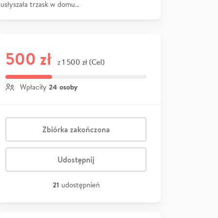
usłyszała trzask w domu…
500 zł
1 500 zł (Cel)
z
24 osoby
Wpłaciły
Zbiórka zakończona
Udostępnij
21
udostępnień