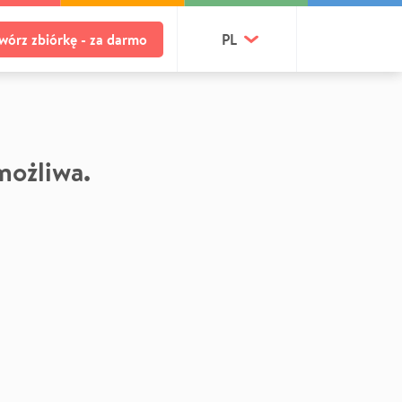
wórz zbiórkę - za darmo
PL
 możliwa.