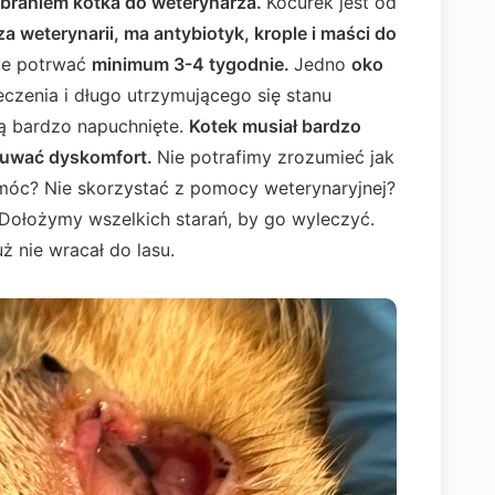
zabraniem kotka do weterynarza.
Kocurek jest od
za weterynarii, ma antybiotyk, krople i maści do
że potrwać
minimum 3-4 tygodnie.
Jedno
oko
eczenia i długo utrzymującego się stanu
są bardzo napuchnięte.
Kotek musiał bardzo
czuwać dyskomfort.
Nie potrafimy zrozumieć jak
omóc? Nie skorzystać z pomocy weterynaryjnej?
Dołożymy wszelkich starań, by go wyleczyć.
ż nie wracał do lasu.