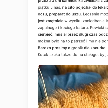
przez 20 dni karmicielka zwlekała z 
piątku u nas,
na cito pojechał do lekar
oczu, preparat do uszu.
Leczenie mo
jest zmętniałe
w wyniku zaniedbania l
zapalnego i kociego kataru. Powieki 
cierpieć, musiał przez długi czas od
można było na to patrzeć i mu nie p
Bardzo prosimy o grosik dla kocurka.
Kotek szuka także domu stałego, by ju