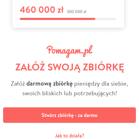
ZAŁÓŻ SWOJĄ ZBIÓRKĘ
Załóż
darmową zbiórkę
pieniędzy dla siebie,
swoich bliskich lub potrzebujących!
Stwórz zbiórkę - za darmo
Jak to działa?