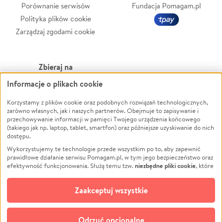
Porównanie serwisów
Fundacja Pomagam.pl
Polityka plików cookie
Zarządzaj zgodami cookie
Zbieraj na
Informacje o plikach cookie
Leczenie
LGBTQ+
Zwierzęta
Powódź
Korzystamy z plików cookie oraz podobnych rozwiązań technologicznych,
zarówno własnych, jak i naszych partnerów. Obejmuje to zapisywanie i
Pożar
Wichura
przechowywanie informacji w pamięci Twojego urządzenia końcowego
(takiego jak np. laptop, tablet, smartfon) oraz późniejsze uzyskiwanie do nich
Ukraina
NGO
dostępu.
Sport
Religia
Wykorzystujemy te technologie przede wszystkim po to, aby zapewnić
Pomoc Finansowa
Edukacja
prawidłowe działanie serwisu Pomagam.pl, w tym jego bezpieczeństwo oraz
niezbędne pliki cookie
efektywność funkcjonowania. Służą temu tzw.
, które
Projekty
Podróż
pozostają zawsze aktywne.
Dowiedz się więcej
Pogrzeb
Impreza
opcjonalnych plików cookie
Dodatkowo, używamy
oraz podobnych
Zaakceptuj wszystkie
Społeczność lokalna
Ochrona środowiska
technologii do celów analitycznych i retargetingowych. Możesz wyrazić
zgodę na ich stosowanie lub jej odmówić. W dowolnym momencie masz
Kultura
Biznes
możliwość zmiany swoich preferencji na stronie „Zarządzaj zgodami cookie”,
Odrzuć opcjonalne
Polski
do której link znajdziesz w stopce serwisu Pomagam.pl. Opcjonalne pliki