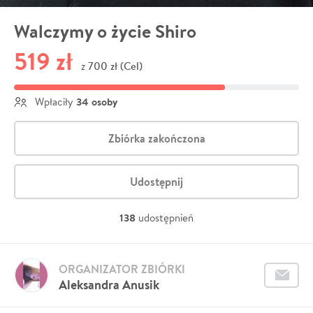
Walczymy o życie Shiro
519 zł
700 zł (Cel)
z
34 osoby
Wpłaciły
Zbiórka zakończona
Udostępnij
138
udostępnień
ORGANIZATOR ZBIÓRKI
Aleksandra Anusik