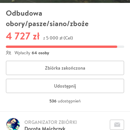
Odbudowa
obory/pasze/siano/zboże
4 727 zł
5 000 zł (Cel)
z
64 osoby
Wpłaciły
Zbiórka zakończona
Udostępnij
536
udostępnień
ORGANIZATOR ZBIÓRKI
Dorota Majchrzyk